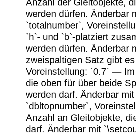
Anzahl der Gleitobjekte, di
werden dürfen. Änderbar m
`totalnumber`, Voreinstellu
`h`- und `b`-platziert zus
werden dürfen. Änderbar m
zweispaltigen Satz gibt es
Voreinstellung: `0.7` — Im
die oben für über beide S
werden darf. Änderbar mit
`dbltopnumber`, Voreinstel
Anzahl an Gleitobjekte, d
darf. Änderbar mit `\setco