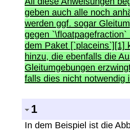
All diese Anweisungen beg
geben auch alle noch an
werden ggf. sogar Gleitu
gegen `\floatpagefraction` 
dem Paket [`placeins`][1]
hinzu, die ebenfalls die 
Gleitumgebungen erzwingt,
falls dies nicht notwendig 
1
In dem Beispiel ist die Ab