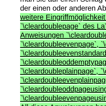
der einen oder anderen Ab
weitere Eingriffmöglichkei
`\cleardoublepage` des La
Anweisungen `\cleardoubl
`\cleardoubleevenpage`, `
`\cleardoubleevenstandard
`\cleardoubleoddemptypag
`\cleardoubleplainpage`, `
`\cleardoubleevenplainpag
`\cleardoubleoddpageusin
`\cleardoubleevenpageusi