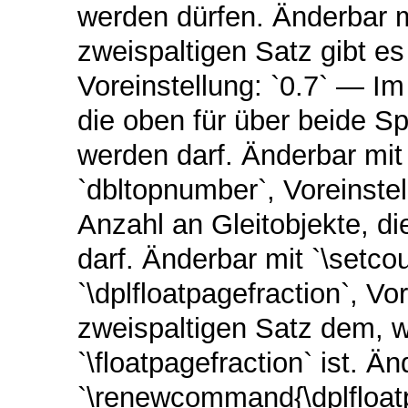
werden dürfen. Änderbar m
zweispaltigen Satz gibt es
Voreinstellung: `0.7` — Im
die oben für über beide S
werden darf. Änderbar mit
`dbltopnumber`, Voreinstel
Anzahl an Gleitobjekte, d
darf. Änderbar mit `\setco
`\dplfloatpagefraction`, Vo
zweispaltigen Satz dem, w
`\floatpagefraction` ist. Ä
`\renewcommand{\dplfloat