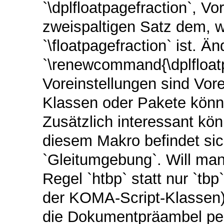
`\dplfloatpagefraction`, Vo
zweispaltigen Satz dem, w
`\floatpagefraction` ist. Ä
`\renewcommand{\dplfloat
Voreinstellungen sind Vor
Klassen oder Pakete könn
Zusätzlich interessant kö
diesem Makro befindet sic
`Gleitumgebung`. Will man
Regel `htbp` statt nur `tb
der KOMA-Script-Klassen)
die Dokumentpräambel per