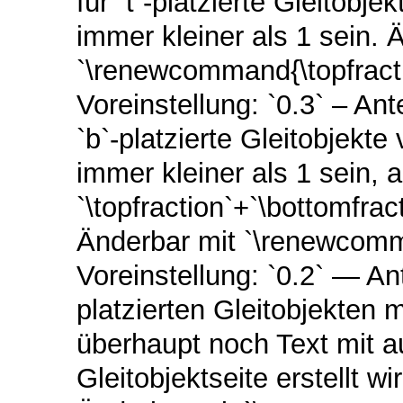
für `t`-platzierte Gleitobj
immer kleiner als 1 sein. 
`\renewcommand{\topfractio
Voreinstellung: `0.3` – Ant
`b`-platzierte Gleitobjekt
immer kleiner als 1 sein, a
`\topfraction`+`\bottomfra
Änderbar mit `\renewcomman
Voreinstellung: `0.2` — Ante
platzierten Gleitobjekten m
überhaupt noch Text mit a
Gleitobjektseite erstellt w