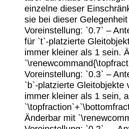
einzelne dieser Einschränk
sie bei dieser Gelegenheit 
Voreinstellung: `0.7` – Ant
für `t`-platzierte Gleitobj
immer kleiner als 1 sein. 
`\renewcommand{\topfractio
Voreinstellung: `0.3` – Ant
`b`-platzierte Gleitobjekt
immer kleiner als 1 sein, a
`\topfraction`+`\bottomfra
Änderbar mit `\renewcomman
Voreinstellung: `0.2` — Ante