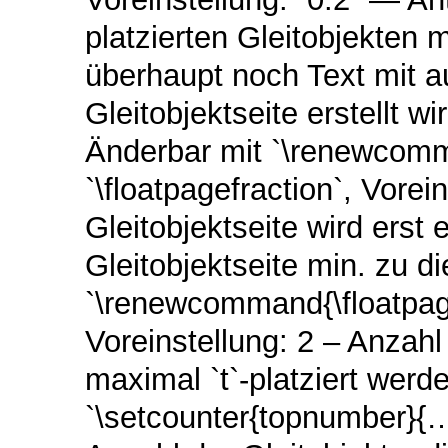
platzierten Gleitobjekten m
überhaupt noch Text mit a
Gleitobjektseite erstellt w
Änderbar mit `\renewcomma
`\floatpagefraction`, Vorein
Gleitobjektseite wird erst 
Gleitobjektseite min. zu di
`\renewcommand{\floatpage
Voreinstellung: 2 – Anzahl 
maximal `t`-platziert werd
`\setcounter{topnumber}{…}