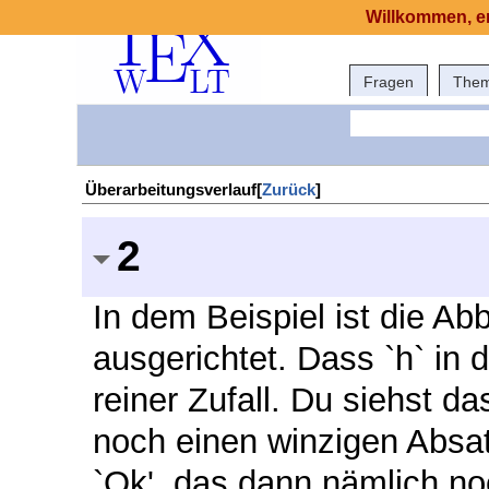
Willkommen, er
Fragen
The
Überarbeitungsverlauf[
Zurück
]
2
In dem Beispiel ist die Ab
ausgerichtet. Dass `h` in 
reiner Zufall. Du siehst d
noch einen winzigen Absat
`Ok', das dann nämlich noc