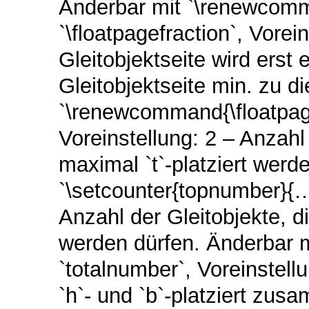
Änderbar mit `\renewcomma
`\floatpagefraction`, Vorein
Gleitobjektseite wird erst 
Gleitobjektseite min. zu di
`\renewcommand{\floatpage
Voreinstellung: 2 – Anzahl 
maximal `t`-platziert werd
`\setcounter{topnumber}{…}
Anzahl der Gleitobjekte, di
werden dürfen. Änderbar m
`totalnumber`, Voreinstellu
`h`- und `b`-platziert zus