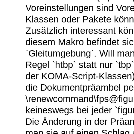
Voreinstellungen sind Vor
Klassen oder Pakete könn
Zusätzlich interessant kö
diesem Makro befindet sic
`Gleitumgebung`. Will man
Regel `htbp` statt nur `tb
der KOMA-Script-Klassen)
die Dokumentpräambel per
\renewcommand\fps@figur
keineswegs bei jeder `fig
Die Änderung in der Präam
man sie auf einen Schlag 