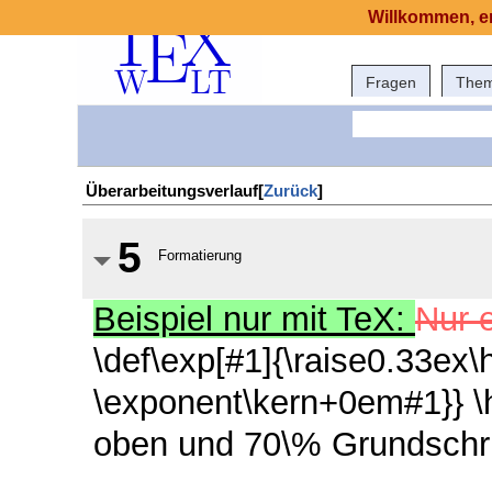
Willkommen, er
Fragen
The
Überarbeitungsverlauf[
Zurück
]
5
Formatierung
Beispiel nur mit TeX:
Nur e
\def\exp[#1]{\raise0.33ex
\exponent\kern+0em#1}} \
oben und 70\% Grundschri