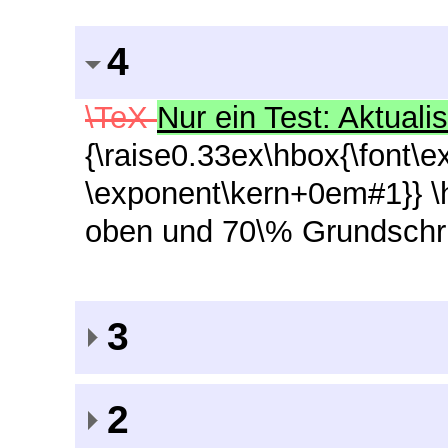
4
\TeX
Nur ein Test: Aktualis
{\raise0.33ex\hbox{\font\
\exponent\kern+0em#1}} \
oben und 70\% Grundschri
3
2