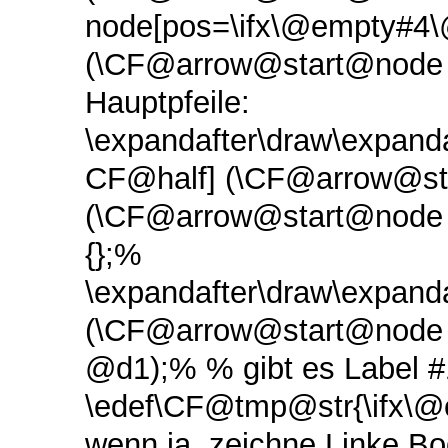
node[pos=\ifx\@empty#4\@
(\CF@arrow@start@node 
Hauptpfeile:
\expandafter\draw\expand
CF@half] (\CF@arrow@st
(\CF@arrow@start@node 
{};%
\expandafter\draw\expan
(\CF@arrow@start@node
@d1);% % gibt es Label 
\edef\CF@tmp@str{\ifx\
wenn ja, zeichne Linke Bo