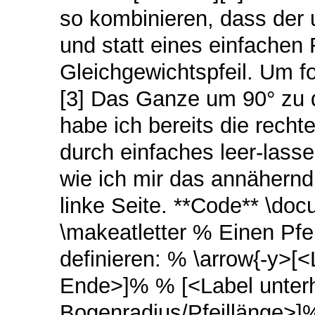
so kombinieren, dass der u
und statt eines einfachen 
Gleichgewichtspfeil. Um fo
[3] Das Ganze um 90° zu d
habe ich bereits die recht
durch einfaches leer-lass
wie ich mir das annähernd 
linke Seite. **Code** \do
\makeatletter % Einen Pfei
definieren: % \arrow{-y>
Ende>]% % [<Label unterh
Bogenradius/Pfeillänge>]%