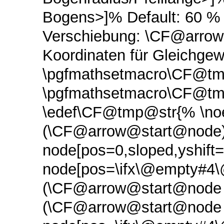
Bogens>]% Default: 60 % 
Verschiebung: \CF@arro
Koordinaten für Gleichgew
\pgfmathsetmacro\CF@tm
\pgfmathsetmacro\CF@tmp
\edef\CF@tmp@str{% \noe
(\CF@arrow@start@node
node[pos=0,sloped,yshif
node[pos=\ifx\@empty#4\@
(\CF@arrow@start@node @
(\CF@arrow@start@node 