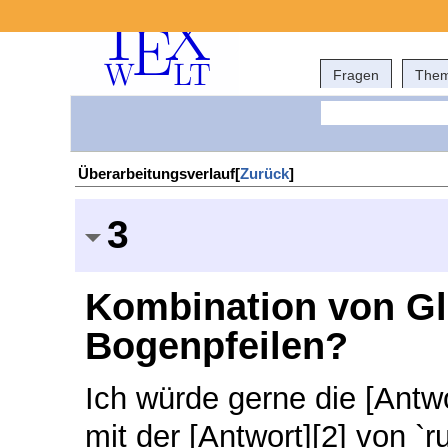
Fragen
The
Überarbeitungsverlauf[
Zurück
]
3
Kombination von Gl
Bogenpfeilen?
Ich würde gerne die [Antw
mit der [Antwort][2] von `r