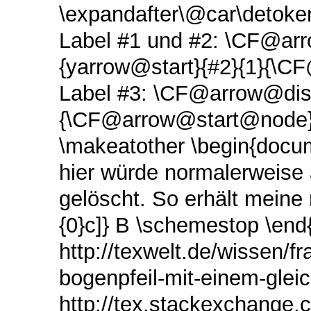
\expandafter\@car\detoken
Label #1 und #2: \CF@ar
{yarrow@start}{#2}{1}{\
Label #3: \CF@arrow@disp
{\CF@arrow@start@node}
\makeatother \begin{docum
hier würde normalerweise 
gelöscht. So erhält meine n
{0}c]} B \schemestop \end
http://texwelt.de/wissen/f
bogenpfeil-mit-einem-gleic
http://tex.stackexchange.