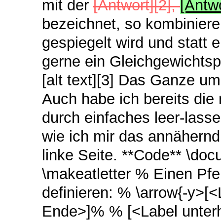
mit der
[Antwort][2],
[Antwo
bezeichnet, so kombinieren
gespiegelt wird und statt 
gerne ein Gleichgewichtspf
[alt text][3] Das Ganze um
Auch habe ich bereits di
durch einfaches leer-lass
wie ich mir das annähernd 
linke Seite. **Code** \do
\makeatletter % Einen Pfei
definieren: % \arrow{-y>
Ende>]% % [<Label unterh