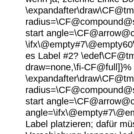
\expandafter\draw\CF@tm
radius=\CF@compound@se
start angle=\CF@arrow@cu
\ifx\@empty#7\@empty60\el
es Label #2? \edef\CF@t
draw=none,\fi-CF@full]}% 
\expandafter\draw\CF@tm
radius=\CF@compound@se
start angle=\CF@arrow@c
angle=\ifx\@empty#7\@emp
Label platzieren; dafür m