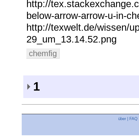
http://tex.stackexchange.
below-arrow-arrow-u-in-che
http://texwelt.de/wissen/u
29_um_13.14.52.png
chemfig
1
über
|
FAQ