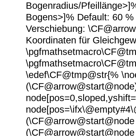
Bogenradius/Pfeillänge>]%
Bogens>]% Default: 60 % 
Verschiebung: \CF@arro
Koordinaten für Gleichgew
\pgfmathsetmacro\CF@tm
\pgfmathsetmacro\CF@tmp
\edef\CF@tmp@str{% \noe
(\CF@arrow@start@node
node[pos=0,sloped,yshif
node[pos=\ifx\@empty#4\@
(\CF@arrow@start@node @
(\CF@arrow@start@node 