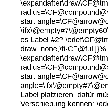
\expandafter\draw\CF@tm
radius=\CF@compound@se
start angle=\CF@arrow@cu
\ifx\@empty#7\@empty60\el
es Label #2? \edef\CF@t
draw=none,\fi-CF@full]}% 
\expandafter\draw\CF@tm
radius=\CF@compound@se
start angle=\CF@arrow@c
angle=\ifx\@empty#7\@emp
Label platzieren; dafür m
Verschiebung kennen: \ed