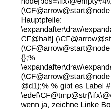
node[pos=\ifx\@empty#4\@
(\CF@arrow@start@node 
Hauptpfeile:
\expandafter\draw\expand
CF@half] (\CF@arrow@st
(\CF@arrow@start@node 
{};%
\expandafter\draw\expan
(\CF@arrow@start@node
@d1);% % gibt es Label 
\edef\CF@tmp@str{\ifx\
wenn ja, zeichne Linke Bo