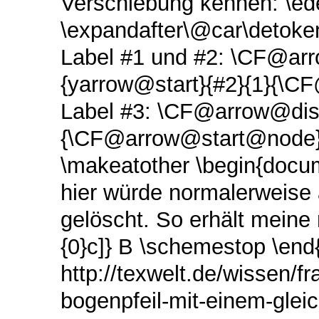
Verschiebung kennen: \ed
\expandafter\@car\detoken
Label #1 und #2: \CF@ar
{yarrow@start}{#2}{1}{\
Label #3: \CF@arrow@disp
{\CF@arrow@start@node}
\makeatother \begin{docum
hier würde normalerweise 
gelöscht. So erhält meine n
{0}c]} B \schemestop \end
http://texwelt.de/wissen/f
bogenpfeil-mit-einem-gleic