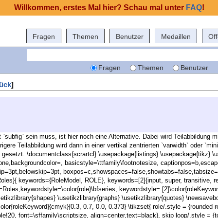
Willkommen, erstes Mal hier? Schau mal unter
FAQ
!
Fragen
Themen
Benutzer
Medaillen
Of
Fragen
Themen
Benutzer
ück
]
 `subfig` sein muss, ist hier noch eine Alternative. Dabei wird Teilabbildung m
rigere Teilabbildung wird dann in einer vertikal zentrierten `varwidth` oder
 gesetzt. \documentclass{scrartcl} \usepackage{listings} \usepackage{tikz} 
ne,backgroundcolor=, basicstyle=\ttfamily\footnotesize, captionpos=b,esca
ip=3pt,belowskip=3pt, boxpos=c,showspaces=false,showtabs=false,tabsize=4
les}{ keywords={RoleModel, ROLE}, keywords=[2]{input, super, transitive, refl
=Roles,keywordstyle=\color{role}\bfseries, keywordstyle= [2]\color{roleKeyword}
setikzlibrary{shapes} \usetikzlibrary{graphs} \usetikzlibrary{quotes} \newsav
ecolor{roleKeyword}{cmyk}{0.3, 0.7, 0.0, 0.373} \tikzset{ role/.style = {round
!20, font=\sffamily\scriptsize, align=center,text=black}, skip loop/.style = {to p