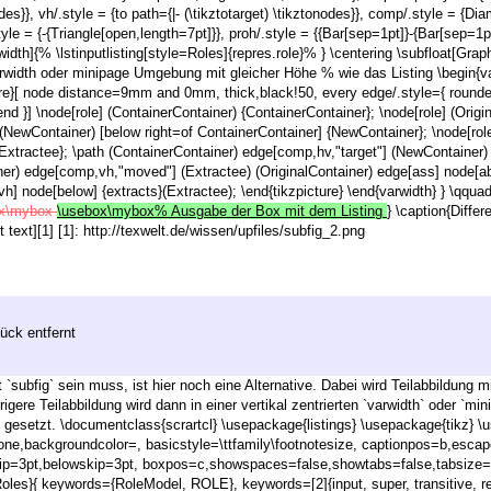
odes}}, vh/.style = {to path={|- (\tikztotarget) \tikztonodes}}, comp/.style = {Dia
yle = {-{Triangle[open,length=7pt]}}, proh/.style = {{Bar[sep=1pt]}-{Bar[sep=1pt
th]{% \lstinputlisting[style=Roles]{repres.role}% } \centering \subfloat[Graph
arwidth oder minipage Umgebung mit gleicher Höhe % wie das Listing \begin{v
cture}[ node distance=9mm and 0mm, thick,black!50, every edge/.style={ round
end }] \node[role] (ContainerContainer) {ContainerContainer}; \node[role] (Orig
] (NewContainer) [below right=of ContainerContainer] {NewContainer}; \node[role
 {Extractee}; \path (ContainerContainer) edge[comp,hv,"target"] (NewContainer
ner) edge[comp,vh,"moved"] (Extractee) (OriginalContainer) edge[ass] node[ab
h] node[below] {extracts}(Extractee); \end{tikzpicture} \end{varwidth} } \qquad
ox\mybox
\usebox\mybox% Ausgabe der Box mit dem Listing
} \caption{Differ
t text][1] [1]: http://texwelt.de/wissen/upfiles/subfig_2.png
ück entfernt
 `subfig` sein muss, ist hier noch eine Alternative. Dabei wird Teilabbildung m
rigere Teilabbildung wird dann in einer vertikal zentrierten `varwidth` oder
 gesetzt. \documentclass{scrartcl} \usepackage{listings} \usepackage{tikz} 
ne,backgroundcolor=, basicstyle=\ttfamily\footnotesize, captionpos=b,esca
ip=3pt,belowskip=3pt, boxpos=c,showspaces=false,showtabs=false,tabsize=4
les}{ keywords={RoleModel, ROLE}, keywords=[2]{input, super, transitive, refl