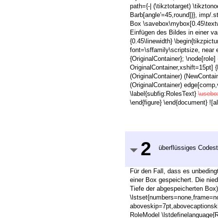
path={-| (\tikztotarget) \tikzton
Barb[angle'=45,round]}}, imp/.st
Box \savebox\mybox[0.45\textwid
Einfügen des Bildes in einer v
{0.45\linewidth} \begin{tikzpi
font=\sffamily\scriptsize, near 
{OriginalContainer}; \node[role
OriginalContainer,xshift=15pt]
(OriginalContainer) (NewContai
(OriginalContainer) edge[comp,v
\label{subfig:RolesText}
\useb
\end{figure} \end{document} ![al
2
überflüssiges Codest
Für den Fall, dass es unbedingt
einer Box gespeichert. Die nied
Tiefe der abgespeicherten Box)
\lstset{numbers=none,frame=no
aboveskip=7pt,abovecaptionsk
RoleModel \lstdefinelanguage{Ro