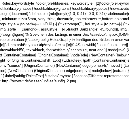
=Roles,keywordstyle=\color{role}\bfseries, keywordstyle= [2]\color{roleKeyword}
setikzlibrary{shapes} \usetikzlibrary{graphs} \usetikzlibrary{quotes} \newsav
\begin{document} \definecolor{role}{cmyk}{1.0, 0.417, 0.0, 0.247} \definecolor{
e, minimum size=6mm, very thick, draw=role, top color=white,bottom color=role
op/.style = {to path={-- ++(0,#1) -| (\tikztotarget)}}, hv/.style = {to path={-| (\ti
comp/.style = {Diamond-}, ass/.style = {-{Straight Barb[angle'=45,round]}}, imp/.
 } \begin{figure} % Speichern des Listings in einer Box \savebox\mybox[0.45\te
al representation.]{ \label{subfig:RolesGraph} % Einfügen des Bildes in einer
h}[c][\dimexpr\ht\mybox+\dp\mybox\relax][c]{0.45\linewidth} \begin{tikzpictu
draw=black!50, text=black, font=\sffamily\scriptsize, near end }] \node[role] (
=of ContainerContainer] {OriginalContainer}; \node[role] (NewContainer) [below
right=of OriginalContainer,xshift=15pt] {Extractee}; \path (ContainerContainer
,hv,"source"] (OriginalContainer) (NewContainer) edge[comp,vh,"moved"] (Ext
nce} (NewContainer) (OriginalContainer) edge[comp,vh] node[below] {extracts}(E
.]{ \label{subfig:RolesText} \usebox\mybox } \caption{Different representations.
]: http://texwelt.de/wissen/upfiles/subfig_2.png