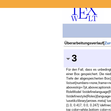
Überarbeitungsverlauf[
Zur
3
Für den Fall, dass es unbedingt
einer Box gespeichert. Die nied
Tiefe der abgespeicherten Box)
\lstset{numbers=none,frame=no
aboveskip=7pt,abovecaptionsk
RoleModel \lstdefinelanguage{Ro
\lstdefinestyle{Roles}{language
\usetikzlibrary{arrows.meta} \u
{1.0, 0.417, 0.0, 0.247} \defin
top color=white,bottom color=role