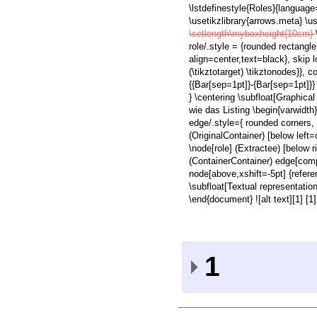
\lstdefinestyle{Roles}{language
\usetikzlibrary{arrows.meta} \u
\setlength\myboxheight{10cm}
role/.style = {rounded rectangl
align=center,text=black}, skip lo
(\tikztotarget) \tikztonodes}}, 
{{Bar[sep=1pt]}-{Bar[sep=1pt]}}
} \centering \subfloat[Graphic
wie das Listing \begin{varwidt
edge/.style={ rounded corners, 
(OriginalContainer) [below left
\node[role] (Extractee) [below 
(ContainerContainer) edge[comp
node[above,xshift=-5pt] {refere
\subfloat[Textual representation
\end{document} ![alt text][1] [1
1