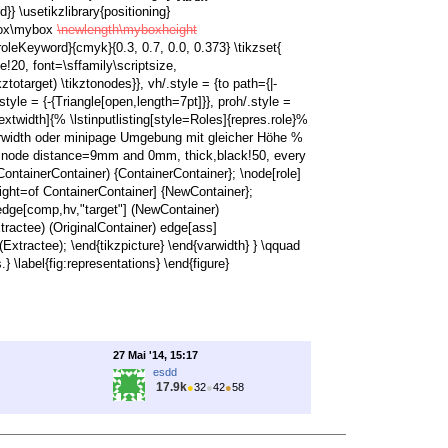
} \usetikzlibrary{positioning}
ebox\mybox
\newlength\myboxheight
roleKeyword}{cmyk}{0.3, 0.7, 0.0, 0.373} \tikzset{
!20, font=\sffamily\scriptsize,
kztotarget) \tikztonodes}}, vh/.style = {to path={|-
style = {-{Triangle[open,length=7pt]}}, proh/.style =
xtwidth]{% \lstinputlisting[style=Roles]{repres.role}%
 varwidth oder minipage Umgebung mit gleicher Höhe %
re}[ node distance=9mm and 0mm, thick,black!50, every
ContainerContainer) {ContainerContainer}; \node[role]
 right=of ContainerContainer] {NewContainer};
) edge[comp,hv,"target"] (NewContainer)
ractee) (OriginalContainer) edge[ass]
xtractee); \end{tikzpicture} \end{varwidth} } \qquad
} \label{fig:representations} \end{figure}
27 Mai '14, 15:17
esdd
17.9k
●
32
●
42
●
58