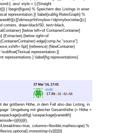
mond-}, ass/.style = {-{Straight
]}} } \begin{figure} % Speichern des Listings in einer
ical representation.]{ \label{subfig:RolesGraph} %
arwidth}[c][\dimexpr\ht\mybox+\dp\mybox\relax][c]
ed corners, draw=black!50, text=black,
inalContainer) [below left=of ContainerContainer]
] (Extractee) [below right=of
) (ContainerContainer) edge[comp,hv,"source"]
ove,xshift=-5pt] {reference} (NewContainer)
 \subfloat[Textual representation.]{
ent representations.} \label{fig:representations}
27 Mai '14, 17:01
esdd
17.9k
●
32
●
42
●
58
it der größeren Höhe, in dem Fall also das Listing, in
 `minipage` Umgebung mit gleicher Gesamthöhe (= Höhe +
\usepackage{subfig} \usepackage{varwidth}
peinside={@}{@},
,breaklines=true, columns=flexible,mathescape} %
exive,optional},morestring=[s]{[}{]}}