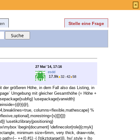
Anmelden
über
FAQ
×
fen
Stelle eine Frage
27 Mai '14, 17:16
esdd
17.9k
●
32
●
42
●
58
it der größeren Höhe, in dem Fall also das Listing, in
 `minipage` Umgebung mit gleicher Gesamthöhe (= Höhe +
\usepackage{subfig} \usepackage{varwidth}
peinside={@}{@},
,breaklines=true, columns=flexible,mathescape} %
exive,optional},morestring=[s]{[}{]}}
} \usetikzlibrary{positioning}
ebox\mybox \begin{document} \definecolor{role}{cmyk}
ed rectangle, minimum size=6mm, very thick, draw=role,
ath={-- ++(0,#1) -| (\tikztotarget)}}, hv/.style = {to