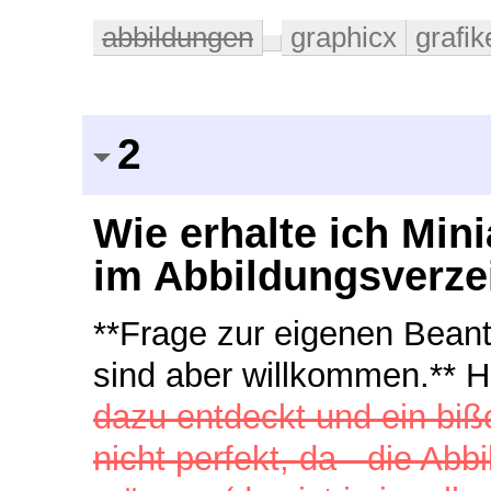
abbildungen
graphicx
grafik
2
Wie erhalte ich Min
im Abbildungsverze
**Frage zur eigenen Beant
sind aber willkommen.** Ha
dazu entdeckt und ein biß
nicht perfekt, da - die Abb