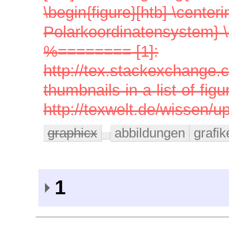
\begin{figure}[htb] \cente
Polarkoordinatensystem} 
%======== [1]:
http://tex.stackexchange.
thumbnails-in-a-list-of-figu
http://texwelt.de/wissen/
graphicx
abbildungen
grafik
1