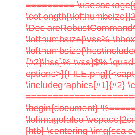
========= \usepackage{gr
\setlength{\lofthumbsize}{
\DeclareRobustCommand*{\l
\lofthumbsize{\vss% \hbox
\lofthumbsize{\hss\includ
{#2}\hss}% \vss}$% \quad 
options>}{FILE.png}{<cap
\includegraphics[#1]{#2} \
====================
\begin{document} %=======
\lofimagefalse \vspace{2c
[htb] \centering \img{scale