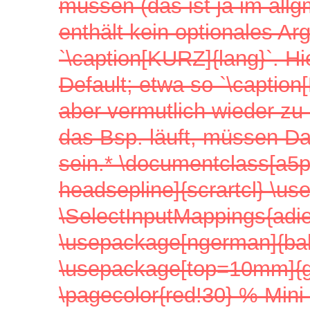
müssen (das ist ja im all
enthält kein optionales A
`\caption[KURZ]{lang}`. H
Default; etwa so `\caption
aber vermutlich wieder zu e
das Bsp. läuft, müssen Da
sein.* \documentclass[a5p
headsepline]{scrartcl} \us
\SelectInputMappings{adie
\usepackage[ngerman]{bab
\usepackage[top=10mm]{g
\pagecolor{red!30} % Mini