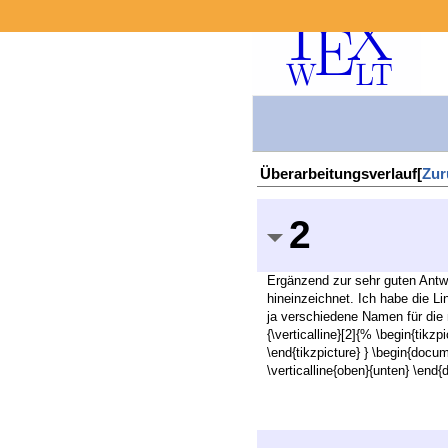
Überarbeitungsverlauf[
Zur
2
Ergänzend zur sehr guten Antwo
hineinzeichnet. Ich habe die L
ja verschiedene Namen für die
{\verticalline}[2]{% \begin{tikz
\end{tikzpicture} } \begin{docum
\verticalline{oben}{unten} \end{