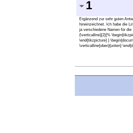
1
Ergänzend zur sehr guten Antwo
hineinzeichnet. Ich habe die L
ja verschiedene Namen für die
{\verticalline}[2]{% \begin{tikz
\end{tikzpicture} } \begin{docum
\verticalline{oben}{unten} \end{