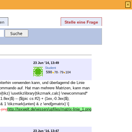
Anmelden
über
FAQ
×
fen
Stelle eine Frage
23 Jun '14, 13:49
Student
590
●
78
●
79
●
104
terhin verwenden kann, und überlagernd die Linie
ienkommando auf. Hat man mehrere Matrizen, kann man
{tikz} \usetikzlibrary{tikzmark,calc} \newcommand*
1.8ex)$) -- ($(pic cs:#2) + (1ex,-0.3ex)$);
 & 1 \tikzmark{unten} & z \end{pmatrix} \]
e.png
http://texwelt.de/wissen/upfiles/matrix-linie_1.png
23 Jun '14, 13:47