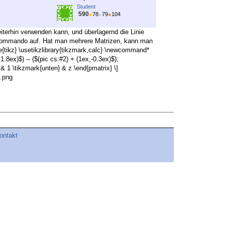
Student
590
●
78
●
79
●
104
terhin verwenden kann, und überlagernd die Linie
ienkommando auf. Hat man mehrere Matrizen, kann man
{tikz} \usetikzlibrary{tikzmark,calc} \newcommand*
1.8ex)$) -- ($(pic cs:#2) + (1ex,-0.3ex)$);
 & 1 \tikzmark{unten} & z \end{pmatrix} \]
e.png
ontakt