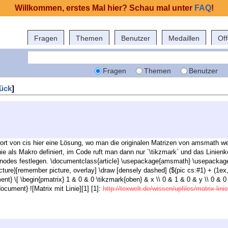
Willkommen, erstes Mal hier? Schau mal unter
FAQ
!
Fragen
Themen
Benutzer
Medaillen
Of
Fragen
Themen
Benutzer
ück
]
rt von cis hier eine Lösung, wo man die originalen Matrizen von amsmath wei
inie als Makro definiert, im Code ruft man dann nur `\tikzmark` und das Lin
 nodes festlegen. \documentclass{article} \usepackage{amsmath} \usepackage
picture}[remember picture, overlay] \draw [densely dashed] ($(pic cs:#1) + (1ex,
ent} \[ \begin{pmatrix} 1 & 0 & 0 \tikzmark{oben} & x \\ 0 & 1 & 0 & y \\ 0 & 0
document} ![Matrix mit Linie][1] [1]:
http://texwelt.de/wissen/upfiles/matrix-lini