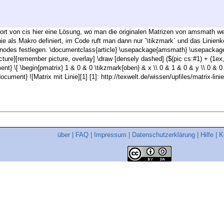
rt von cis hier eine Lösung, wo man die originalen Matrizen von amsmath wei
inie als Makro definiert, im Code ruft man dann nur `\tikzmark` und das Lin
 nodes festlegen. \documentclass{article} \usepackage{amsmath} \usepackage
picture}[remember picture, overlay] \draw [densely dashed] ($(pic cs:#1) + (1ex,
ent} \[ \begin{pmatrix} 1 & 0 & 0 \tikzmark{oben} & x \\ 0 & 1 & 0 & y \\ 0 & 0
document} ![Matrix mit Linie][1] [1]: http://texwelt.de/wissen/upfiles/matrix-lini
über
|
FAQ
|
Impressum
|
Datenschutzerklärung
|
Hilfe
|
K