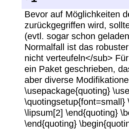
Bevor auf Möglichkeiten d
zurückgegriffen wird, soll
(evtl. sogar schon geladen
Normalfall ist das robuste
nicht verteufeln</sub> Fü
ein Paket geschrieben, das
aber diverse Modifikatione
\usepackage{quoting} \us
\quotingsetup{font=small}
\lipsum[2] \end{quoting} \b
\end{quoting} \begin{quotin