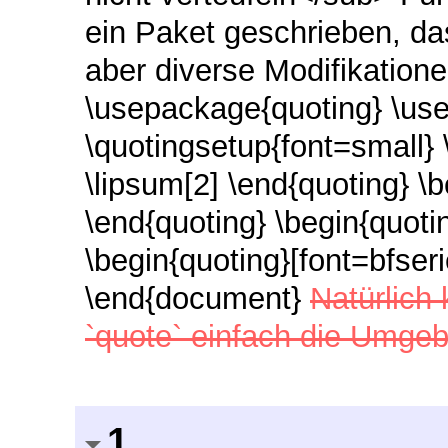
ein Paket geschrieben, das
aber diverse Modifikatione
\usepackage{quoting} \us
\quotingsetup{font=small}
\lipsum[2] \end{quoting} \b
\end{quoting} \begin{quotin
\begin{quoting}[font=bfseri
\end{document}
Natürlich
`quote` einfach die Umgeb
1