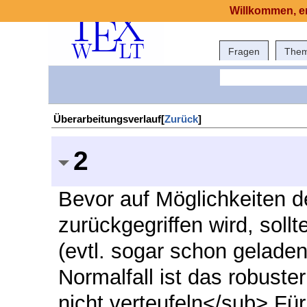
Willkommen, er
Fragen
The
Überarbeitungsverlauf[
Zurück
]
2
Bevor auf Möglichkeiten d
zurückgegriffen wird, soll
(evtl. sogar schon geladen
Normalfall ist das robuste
nicht verteufeln</sub> Fü