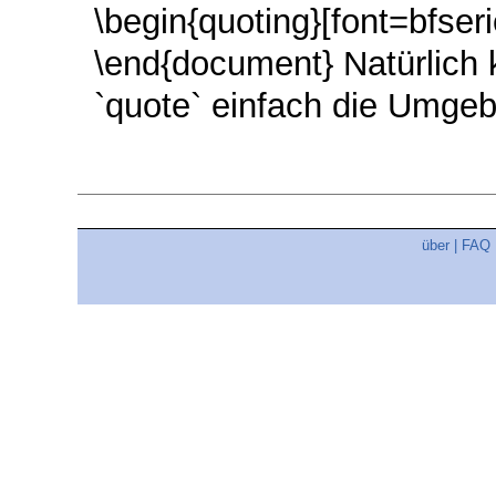
\begin{quoting}[font=bfseri
\end{document} Natürlic
`quote` einfach die Umgeb
über
|
FAQ