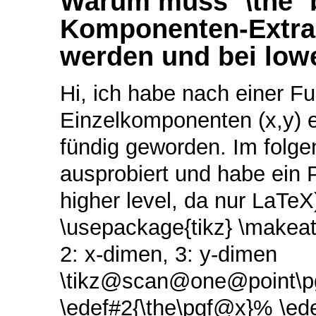
Warum muss `\the` 
Komponenten-Extrak
werden und bei lowe
Hi, ich habe nach einer Fu
Einzelkomponenten (x,y) 
fündig geworden. Im folge
ausprobiert und habe ein P
higher level, da nur LaTeX
\usepackage{tikz} \makeat
2: x-dimen, 3: y-dimen
\tikz@scan@one@point\pgf
\edef#2{\the\pgf@x}% \ed