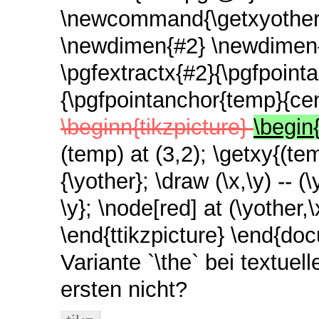
\newcommand{\getxyother}[
\newdimen{#2} \newdimen{#
\pgfextractx{#2}{\pgfpoint
{\pgfpointanchor{temp}{cen
\beginn{tikzpicture}
\begin
(temp) at (3,2); \getxy{(tem
{\yother}; \draw (\x,\y) -- (
\y}; \node[red] at (\yother,\
\end{ttikzpicture} \end{d
Variante `\the` bei textue
ersten nicht?