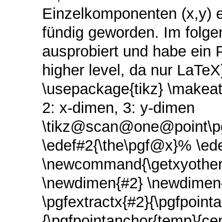
Einzelkomponenten (x,y) 
fündig geworden. Im folge
ausprobiert und habe ein P
higher level, da nur LaTeX
\usepackage{tikz} \makeat
2: x-dimen, 3: y-dimen
\tikz@scan@one@point\pgf
\edef#2{\the\pgf@x}% \ed
\newcommand{\getxyother}[
\newdimen{#2} \newdimen{#
\pgfextractx{#2}{\pgfpoint
{\pgfpointanchor{temp}{cen