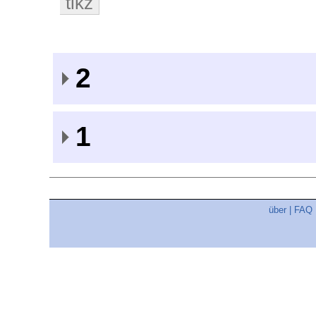
tikz
2
1
über
|
FAQ