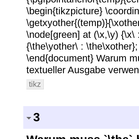
\begin{tikzpicture} \coordin
\getxyother{(temp)}{\xother}
\node[green] at (\x,\y) {\x\ 
{\the\yother\ : \the\xother}
\end{document} Warum muss
textueller Ausgabe verwen
tikz
3