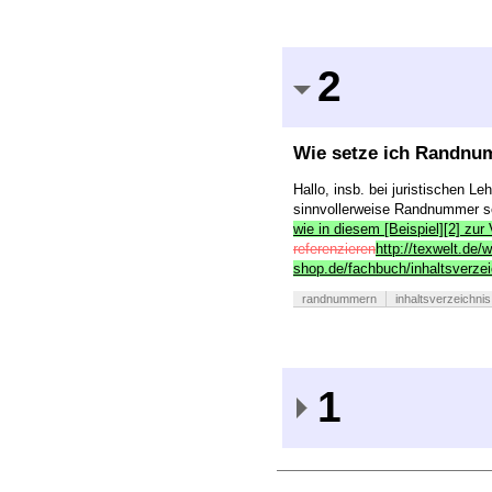
2
Wie setze ich Randnum
Hallo, insb. bei juristischen 
sinnvollerweise Randnummer se
wie in diesem [Beispiel][2] zu
referenzieren
http://texwelt.de
shop.de/fachbuch/inhaltsverz
randnummern
inhaltsverzeichnis
1