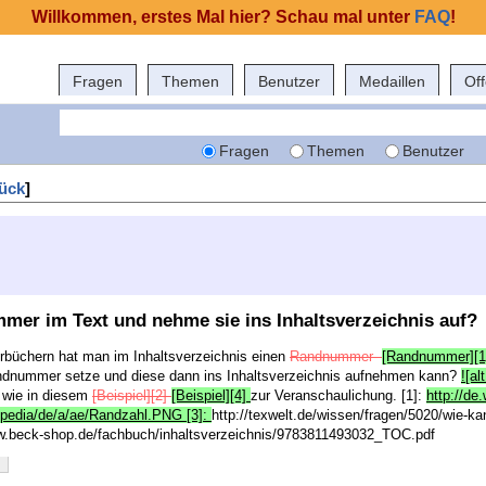
Willkommen, erstes Mal hier? Schau mal unter
FAQ
!
Fragen
Themen
Benutzer
Medaillen
Of
Fragen
Themen
Benutzer
ück
]
mer im Text und nehme sie ins Inhaltsverzeichnis auf?
ehrbüchern hat man im Inhaltsverzeichnis einen
Randnummer-
[Randnummer][1
andnummer setze und diese dann ins Inhaltsverzeichnis aufnehmen kann?
![al
o wie in diesem
[Beispiel][2]
[Beispiel][4]
zur Veranschaulichung. [1]:
http://de
kipedia/de/a/ae/Randzahl.PNG [3]:
http://texwelt.de/wissen/fragen/5020/wie-
ww.beck-shop.de/fachbuch/inhaltsverzeichnis/9783811493032_TOC.pdf