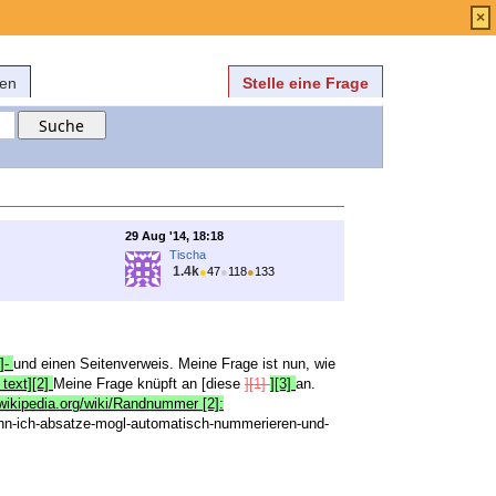
Anmelden
über
FAQ
×
fen
Stelle eine Frage
29 Aug '14, 18:18
Tischa
1.4k
●
47
●
118
●
133
]-
und einen Seitenverweis. Meine Frage ist nun, wie
t text][2]
Meine Frage knüpft an [diese
][1]
][3]
an.
.wikipedia.org/wiki/Randnummer [2]:
kann-ich-absatze-mogl-automatisch-nummerieren-und-