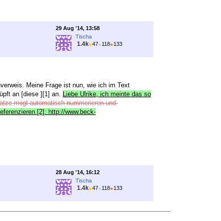
29 Aug '14, 13:58
Tischa
1.4k
●
47
●
118
●
133
verweis. Meine Frage ist nun, wie ich im Text
ft an [diese ][1] an.
Liebe Ulrike, ich meinte das so
bsatze-mogl-automatisch-nummerieren-und-
ferenzieren [2]: http://www.beck-
28 Aug '14, 16:12
Tischa
1.4k
●
47
●
118
●
133