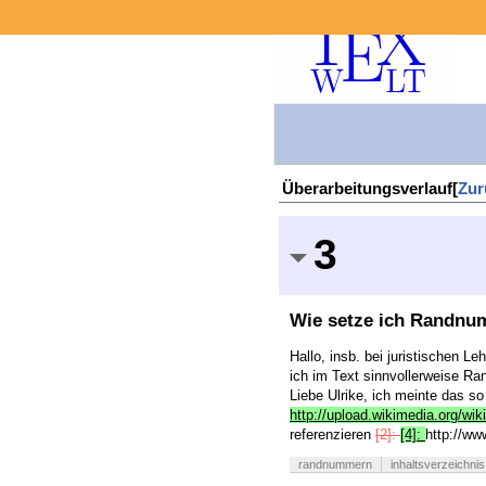
Überarbeitungsverlauf[
Zur
3
Wie setze ich Randnum
Hallo, insb. bei juristischen L
ich im Text sinnvollerweise R
Liebe Ulrike, ich meinte das s
http://upload.wikimedia.org/wi
referenzieren
[2]:
[4]:
http://w
randnummern
inhaltsverzeichnis