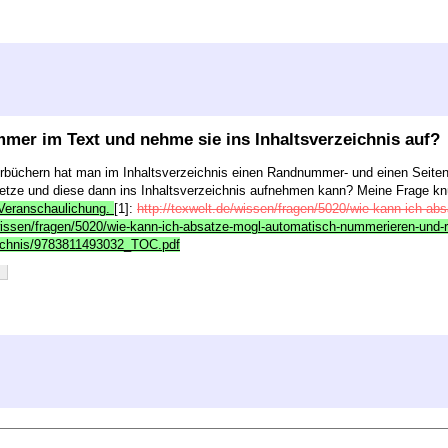
mer im Text und nehme sie ins Inhaltsverzeichnis auf?
Lehrbüchern hat man im Inhaltsverzeichnis einen Randnummer- und einen Seiten
tze und diese dann ins Inhaltsverzeichnis aufnehmen kann? Meine Frage knüp
r Veranschaulichung.
[1]:
http://texwelt.de/wissen/fragen/5020/wie-kann-ich-a
/wissen/fragen/5020/wie-kann-ich-absatze-mogl-automatisch-nummerieren-und-re
eichnis/9783811493032_TOC.pdf