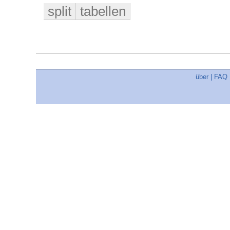
split
tabellen
über
|
FAQ