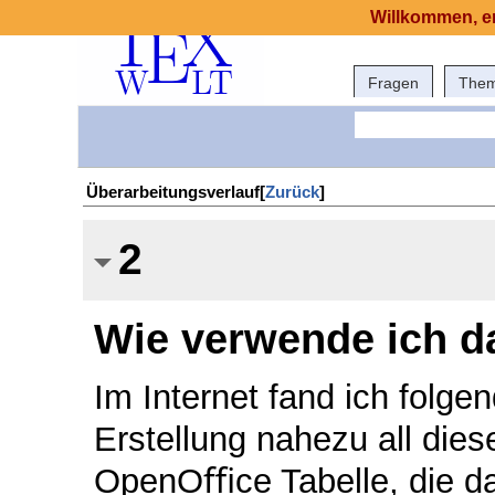
Willkommen, er
Fragen
The
Überarbeitungsverlauf[
Zurück
]
2
Wie verwende ich d
Im Internet fand ich folge
Erstellung nahezu all die
OpenOﬃce Tabelle, die d