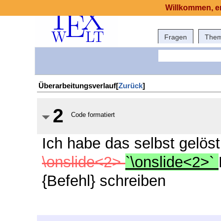
Willkommen, er
Fragen
The
Überarbeitungsverlauf[
Zurück
]
2
Code formatiert
Ich habe das selbst gelöst
\onslide<2>
`\onslide<2>`
{Befehl} schreiben