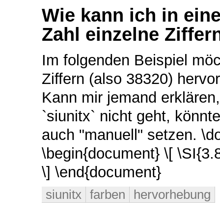
Wie kann ich in ein
Zahl einzelne Ziffer
Im folgenden Beispiel möch
Ziffern (also 38320) hervor
Kann mir jemand erklären
`siunitx` nicht geht, könnt
auch "manuell" setzen. \d
\begin{document} \[ \SI{3.
\] \end{document}
siunitx
farben
hervorhebung