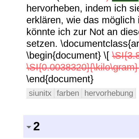
hervorheben, indem ich si
erklären, wie das möglich 
könnte ich zur Not an dies
setzen. \documentclass{art
\begin{document} \[
\SI{3.
\SI{0.0038320}{\kilo\gram
\end{document}
siunitx
farben
hervorhebung
2