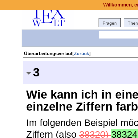
Willkommen, er
Fragen
The
Überarbeitungsverlauf[
Zurück
]
3
Wie kann ich in eine
einzelne Ziffern far
Im folgenden Beispiel möch
Ziffern (also
38320)
38324,