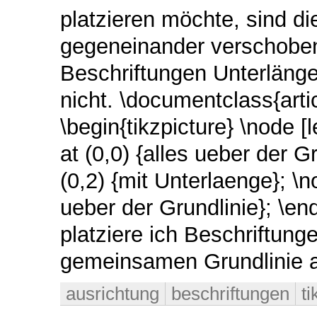
platzieren möchte, sind di
gegeneinander verschoben
Beschriftungen Unterlänge
nicht. \documentclass{arti
\begin{tikzpicture} \node [l
at (0,0) {alles ueber der G
(0,2) {mit Unterlaenge}; \n
ueber der Grundlinie}; \en
platziere ich Beschriftung
gemeinsamen Grundlinie a
ausrichtung
beschriftungen
ti