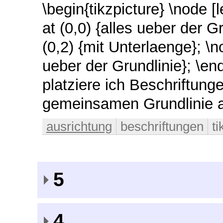
\begin{tikzpicture} \node [l
at (0,0) {alles ueber der G
(0,2) {mit Unterlaenge}; \n
ueber der Grundlinie}; \en
platziere ich Beschriftung
gemeinsamen Grundlinie a
ausrichtung
beschriftungen
ti
5
4