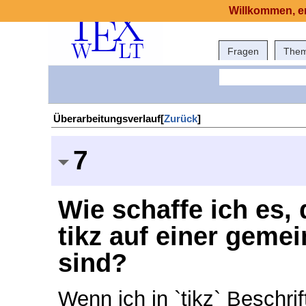
Willkommen, er
Fragen
The
Überarbeitungsverlauf[
Zurück
]
7
Wie schaffe ich es,
tikz auf einer geme
sind?
Wenn ich in `tikz` Beschri