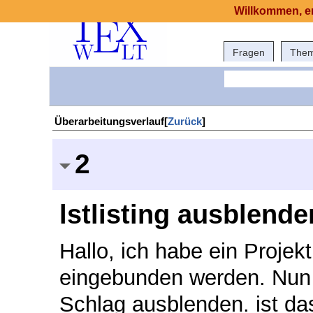
Willkommen, er
Fragen
The
Überarbeitungsverlauf[
Zurück
]
2
lstlisting ausblende
Hallo, ich habe ein Projek
eingebunden werden. Nun m
Schlag ausblenden. ist d