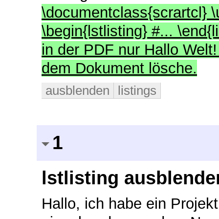
\documentclass{scrartcl} 
\begin{lstlisting} #... \end
in der PDF nur Hallo Welt!
dem Dokument lösche.
ausblenden
listings
1
lstlisting ausblende
Hallo, ich habe ein Projek