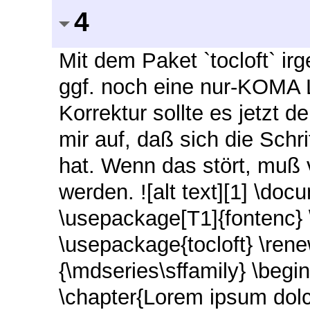
4
Mit dem Paket `tocloft` i
ggf. noch eine nur-KOMA Lö
Korrektur sollte es jetzt 
mir auf, daß sich die Schr
hat. Wenn das stört, muß v
werden. ![alt text][1] \do
\usepackage[T1]{fontenc}
\usepackage{tocloft} \re
{\mdseries\sffamily} \begi
\chapter{Lorem ipsum dolci