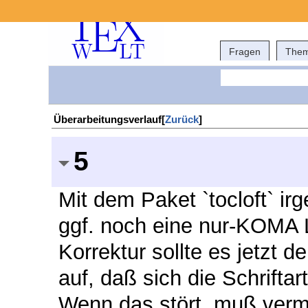
Fragen
The
Überarbeitungsverlauf[
Zurück
]
5
Mit dem Paket `tocloft` i
ggf. noch eine nur-KOMA Lö
Korrektur sollte es jetzt d
auf, daß sich die Schrifta
Wenn das stört, muß vermut