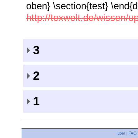
oben} \section{test} \end{
http://texwelt.de/wissen
3
2
1
über
|
FAQ