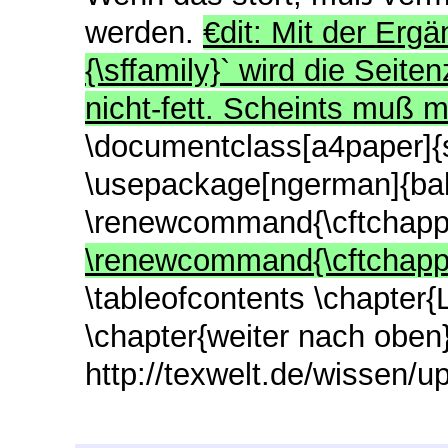
werden.
€dit: Mit der Er
{\sffamily}` wird die Seite
nicht-fett. Scheints muß m
\documentclass[a4paper]{s
\usepackage[ngerman]{bab
\renewcommand{\cftchappr
\renewcommand{\cftchappa
\tableofcontents \chapter{
\chapter{weiter nach oben}
http://texwelt.de/wissen