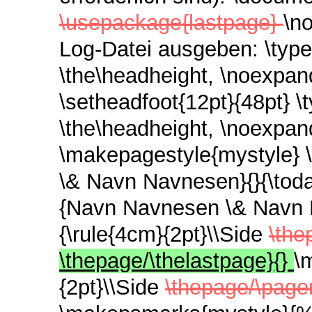
\usepackage{lastpage}
\n
Log-Datei ausgeben: \typ
\the\headheight, \noexpand
\setheadfoot{12pt}{48pt} \
\the\headheight, \noexpand\
\makepagestyle{mystyle}
\& Navn Navnesen}{}{\tod
{Navn Navnesen \& Navn 
{\rule{4cm}{2pt}\\Side
\the
\thepage/\thelastpage}{}
\
{2pt}\\Side
\thepage/\page