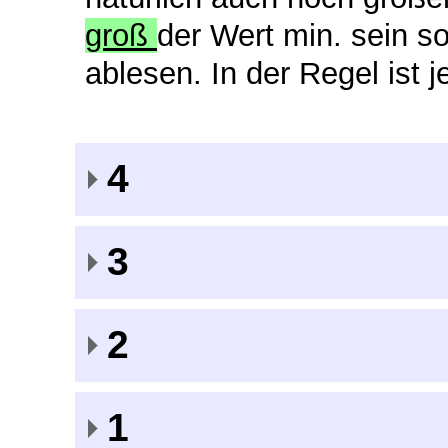
groß
der Wert min. sein s
ablesen. In der Regel ist 
4
3
2
1