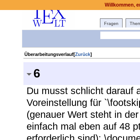
Willkommen, er
Fragen
The
Überarbeitungsverlauf[
Zurück
]
6
Du musst schlicht darauf 
Voreinstellung für `\footsk
(genauer Wert steht in der
einfach mal eben auf 48 pt
erforderlich sind): \docu