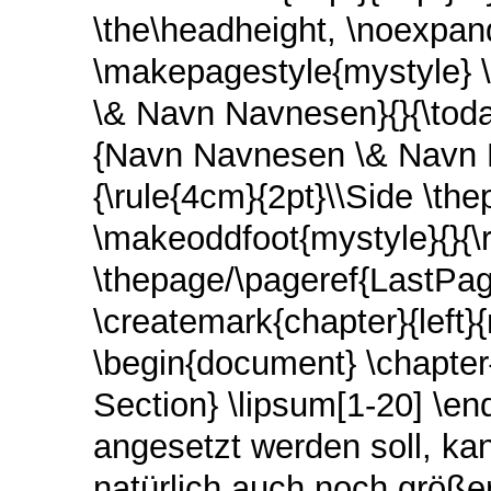
\the\headheight, \noexpand\
\makepagestyle{mystyle}
\& Navn Navnesen}{}{\tod
{Navn Navnesen \& Navn 
{\rule{4cm}{2pt}\\Side \th
\makeoddfoot{mystyle}{}{\r
\thepage/\pageref{LastPa
\createmark{chapter}{left}
\begin{document} \chapter{
Section} \lipsum[1-20] \e
angesetzt werden soll, kan
natürlich auch noch größ