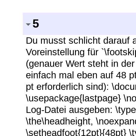
5
Du musst schlicht darauf 
Voreinstellung für `\footsk
(genauer Wert steht in der
einfach mal eben auf 48 p
pt erforderlich sind): \d
\usepackage{lastpage} \n
Log-Datei ausgeben: \typ
\the\headheight, \noexpand
\setheadfoot{12pt}{48pt} \