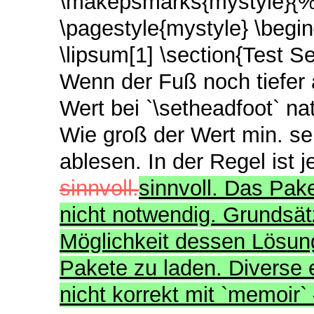
\makepsmarks{mystyle}{% \
\pagestyle{mystyle} \begi
\lipsum[1] \section{Test S
Wenn der Fuß noch tiefer 
Wert bei `\setheadfoot` n
Wie groß der Wert min. se
ablesen. In der Regel ist 
sinnvoll.
sinnvoll. Das Pake
nicht notwendig. Grundsät
Möglichkeit dessen Lösung
Pakete zu laden. Diverse 
nicht korrekt mit `memoir`