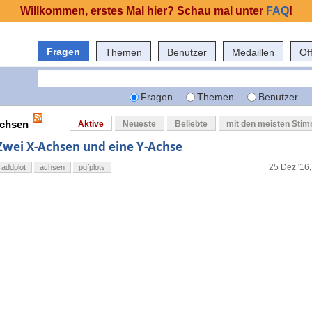
Willkommen, erstes Mal hier? Schau mal unter
FAQ
!
Fragen
Themen
Benutzer
Medaillen
Of
Fragen
Themen
Benutzer
achsen
Aktive
Neueste
Beliebte
mit den meisten Sti
Zwei X-Achsen und eine Y-Achse
25 Dez '16,
addplot
achsen
pgfplots