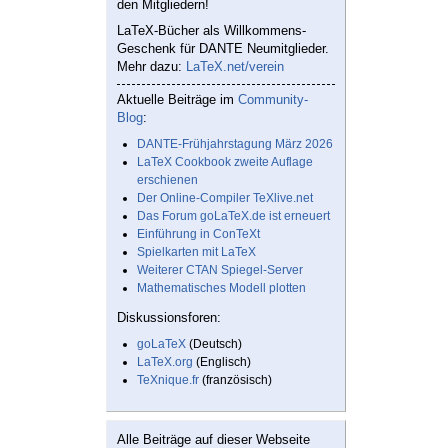
den Mitgliedern!
LaTeX-Bücher als Willkommens-
Geschenk für DANTE Neumitglieder.
Mehr dazu:
LaTeX.net/verein
Aktuelle Beiträge im
Community-
Blog
:
DANTE-Frühjahrstagung März 2026
LaTeX Cookbook zweite Auflage
erschienen
Der Online-Compiler TeXlive.net
Das Forum goLaTeX.de ist erneuert
Einführung in ConTeXt
Spielkarten mit LaTeX
Weiterer CTAN Spiegel-Server
Mathematisches Modell plotten
Diskussionsforen:
goLaTeX
(Deutsch)
LaTeX.org
(Englisch)
TeXnique.fr
(französisch)
Alle Beiträge auf dieser Webseite