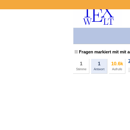
Fragen markiert mit mit 
1
1
10.6k
Stimme
Antwort
Aufrufe