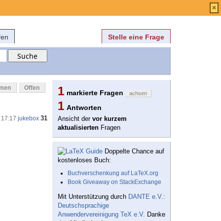
Anmelden
über
FAQ
×
fen
Stelle eine Frage
mmen
Offen
1
markierte Fragen
achsen
1
Antworten
31
 17:17
jukebox
Ansicht der
vor kurzem
aktualisierten
Fragen
Doppelte Chance auf
kostenloses Buch:
Buchverschenkung auf LaTeX.org
Book Giveaway on StackExchange
Mit Unterstützung durch
DANTE e.V.:
Deutschsprachige
Anwendervereinigung TeX e.V.
Danke