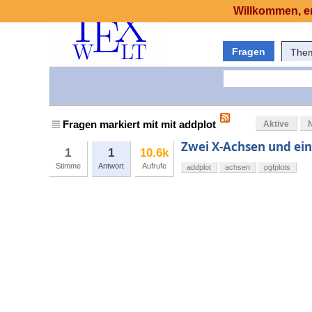
Willkommen, er
Fragen
The
Fragen markiert mit mit addplot
Aktive
Zwei X-Achsen und ein
1
1
10.6k
Stimme
Antwort
Aufrufe
addplot
achsen
pgfplots