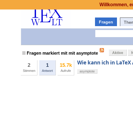
Willkommen, er
Fragen
The
Fragen markiert mit mit asymptote
Aktive
Wie kann ich in LaTe
2
1
15.7k
Stimmen
Antwort
Aufrufe
asymptote