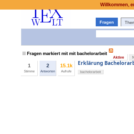
Willkommen, er
Fragen
The
Fragen markiert mit mit bachelorarbeit
Aktive
Erklärung Bachelorarb
1
2
15.1k
Stimme
Antworten
Aufrufe
bachelorarbeit