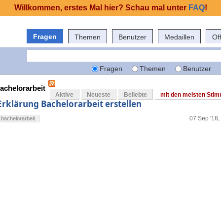
Willkommen, erstes Mal hier? Schau mal unter
FAQ
!
Fragen
Themen
Benutzer
Medaillen
Of
Fragen
Themen
Benutzer
bachelorarbeit
Aktive
Neueste
Beliebte
mit den meisten Sti
Erklärung Bachelorarbeit erstellen
07 Sep '18,
bachelorarbeit