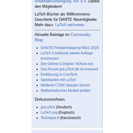
Anwendervereinigung TeX e.V.
Danke
den Mitgliedern!
LaTeX-Bücher als Willkommens-
Geschenk für DANTE Neumitglieder.
Mehr dazu:
LaTeX.net/verein
Aktuelle Beiträge im
Community-
Blog
:
DANTE-Frühjahrstagung März 2026
LaTeX Cookbook zweite Auflage
erschienen
Der Online-Compiler TeXlive.net
Das Forum goLaTeX.de ist erneuert
Einführung in ConTeXt
Spielkarten mit LaTeX
Weiterer CTAN Spiegel-Server
Mathematisches Modell plotten
Diskussionsforen:
goLaTeX
(Deutsch)
LaTeX.org
(Englisch)
TeXnique.fr
(französisch)