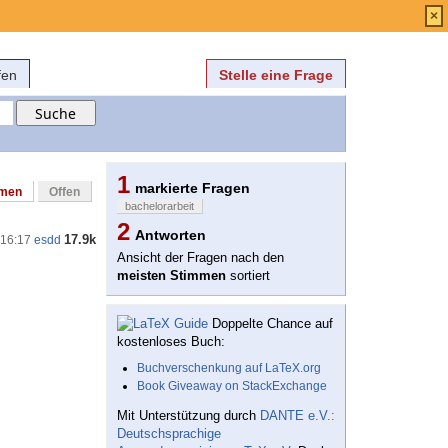
Anmelden
über
FAQ
×
fen
Stelle eine Frage
1
markierte Fragen
mmen
Offen
bachelorarbeit
2
Antworten
17.9k
 16:17
esdd
Ansicht der Fragen nach den
meisten Stimmen
sortiert
Doppelte Chance auf
kostenloses Buch:
Buchverschenkung auf LaTeX.org
Book Giveaway on StackExchange
Mit Unterstützung durch
DANTE e.V.:
Deutschsprachige