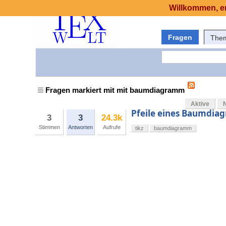
Willkommen, er
Fragen
The
Fragen markiert mit mit baumdiagramm
Aktive
Pfeile eines Baumdiag
3
3
24.3k
Stimmen
Antworten
Aufrufe
tikz
baumdiagramm