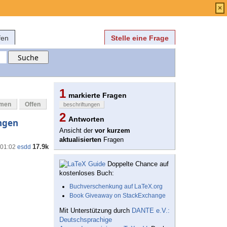
Anmelden
über
FAQ
×
fen
Stelle eine Frage
1
markierte Fragen
mmen
Offen
beschriftungen
2
Antworten
ngen
Ansicht der
vor kurzem
aktualisierten
Fragen
17.9k
 01:02
esdd
Doppelte Chance auf
kostenloses Buch:
Buchverschenkung auf LaTeX.org
Book Giveaway on StackExchange
Mit Unterstützung durch
DANTE e.V.:
Deutschsprachige