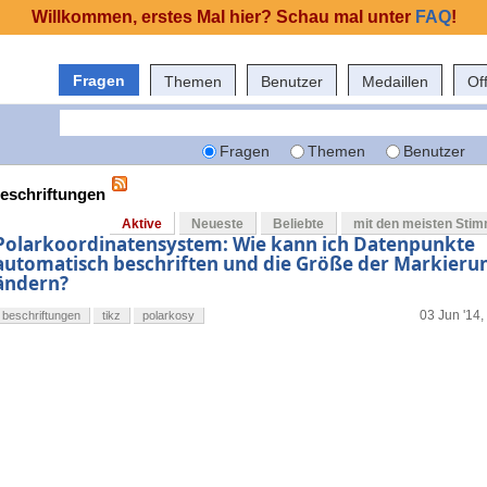
Willkommen, erstes Mal hier? Schau mal unter
FAQ
!
Fragen
Themen
Benutzer
Medaillen
Of
Fragen
Themen
Benutzer
beschriftungen
Aktive
Neueste
Beliebte
mit den meisten Sti
Polarkoordinatensystem: Wie kann ich Datenpunkte
automatisch beschriften und die Größe der Markieru
ändern?
03 Jun '14,
beschriftungen
tikz
polarkosy