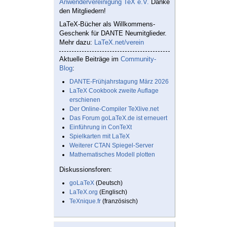
Anwendervereinigung TeX e.V.
Danke
den Mitgliedern!
LaTeX-Bücher als Willkommens-
Geschenk für DANTE Neumitglieder.
Mehr dazu:
LaTeX.net/verein
Aktuelle Beiträge im
Community-
Blog
:
DANTE-Frühjahrstagung März 2026
LaTeX Cookbook zweite Auflage
erschienen
Der Online-Compiler TeXlive.net
Das Forum goLaTeX.de ist erneuert
Einführung in ConTeXt
Spielkarten mit LaTeX
Weiterer CTAN Spiegel-Server
Mathematisches Modell plotten
Diskussionsforen:
goLaTeX
(Deutsch)
LaTeX.org
(Englisch)
TeXnique.fr
(französisch)