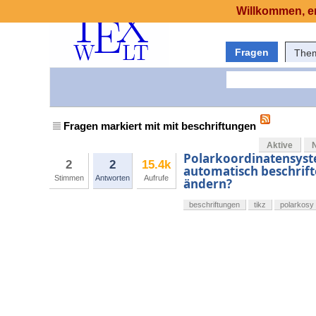
Willkommen, er
Fragen
The
Fragen markiert mit mit beschriftungen
Aktive
Polarkoordinatensyst
2
2
15.4k
automatisch beschrif
Stimmen
Antworten
Aufrufe
ändern?
beschriftungen
tikz
polarkosy