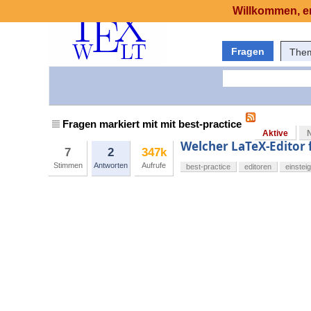
Willkommen, er
Fragen
The
Fragen markiert mit mit best-practice
Aktive
Welcher LaTeX-Editor 
7
2
347k
Stimmen
Antworten
Aufrufe
best-practice
editoren
einstei