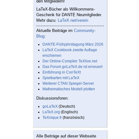
den Mitgliedern!
LaTeX-Bücher als Willkommens-
Geschenk für DANTE Neumitglieder.
Mehr dazu:
LaTeX.net/verein
Aktuelle Beiträge im
Community-
Blog
:
DANTE-Frühjahrstagung März 2026
LaTeX Cookbook zweite Auflage
erschienen
Der Online-Compiler TeXlive.net
Das Forum goLaTeX.de ist erneuert
Einführung in ConTeXt
Spielkarten mit LaTeX
Weiterer CTAN Spiegel-Server
Mathematisches Modell plotten
Diskussionsforen:
goLaTeX
(Deutsch)
LaTeX.org
(Englisch)
TeXnique.fr
(französisch)
Alle Beiträge auf dieser Webseite