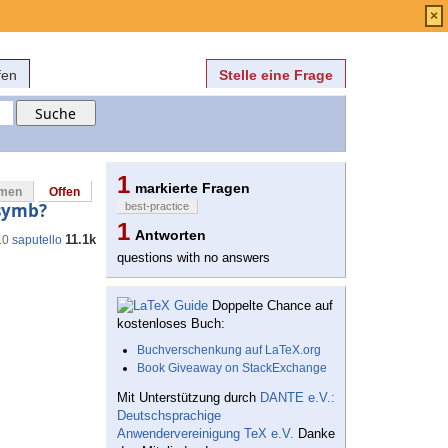
Anmelden
über
FAQ
×
fen
Stelle eine Frage
1
markierte Fragen
mmen
Offen
symb?
best-practice
1
Antworten
11.1k
10
saputello
questions with no answers
Doppelte Chance auf
kostenloses Buch:
Buchverschenkung auf LaTeX.org
Book Giveaway on StackExchange
Mit Unterstützung durch
DANTE e.V.:
Deutschsprachige
Anwendervereinigung TeX e.V.
Danke