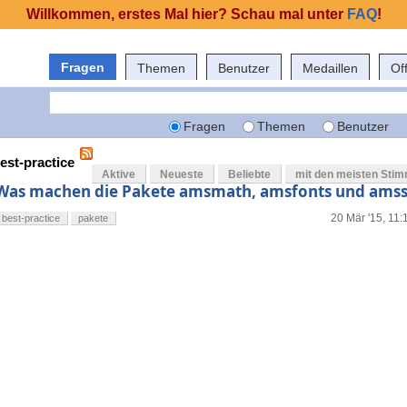
Willkommen, erstes Mal hier? Schau mal unter
FAQ
!
Fragen
Themen
Benutzer
Medaillen
Of
Fragen
Themen
Benutzer
est-practice
Aktive
Neueste
Beliebte
mit den meisten Sti
Was machen die Pakete amsmath, amsfonts und ams
20 Mär '15, 11:
best-practice
pakete