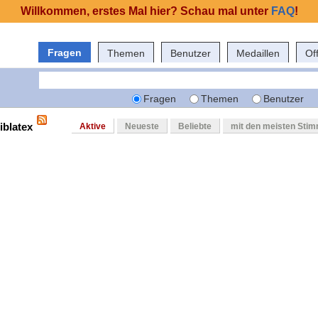
Willkommen, erstes Mal hier? Schau mal unter
FAQ
!
Fragen
Themen
Benutzer
Medaillen
Of
Fragen
Themen
Benutzer
iblatex
Aktive
Neueste
Beliebte
mit den meisten Sti