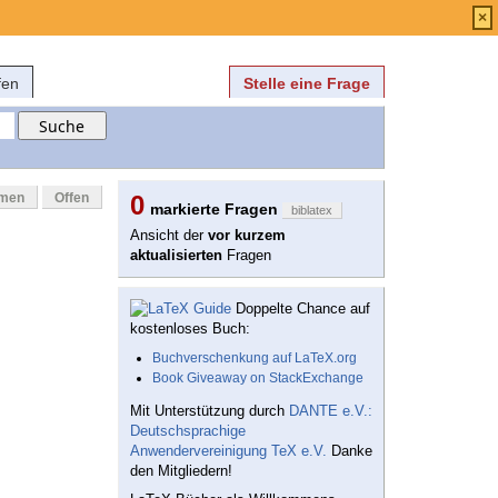
Anmelden
über
FAQ
×
fen
Stelle eine Frage
mmen
Offen
0
markierte Fragen
biblatex
Ansicht der
vor kurzem
aktualisierten
Fragen
Doppelte Chance auf
kostenloses Buch:
Buchverschenkung auf LaTeX.org
Book Giveaway on StackExchange
Mit Unterstützung durch
DANTE e.V.:
Deutschsprachige
Anwendervereinigung TeX e.V.
Danke
den Mitgliedern!