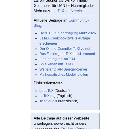
LaTeX-Bücher als Willkommens-
Geschenk für DANTE Neumitglieder.
Mehr dazu:
LaTeX.net/verein
Aktuelle Beiträge im
Community-
Blog
:
DANTE-Frühjahrstagung März 2026
LaTeX Cookbook zweite Auflage
erschienen
Der Online-Compiler TeXlive.net
Das Forum goLaTeX.de ist erneuert
Einführung in ConTeXt
Spielkarten mit LaTeX
Weiterer CTAN Spiegel-Server
Mathematisches Modell plotten
Diskussionsforen:
goLaTeX
(Deutsch)
LaTeX.org
(Englisch)
TeXnique.fr
(französisch)
Alle Beiträge auf dieser Webseite
unterliegen, soweit nicht anders
angegeben, der
Creative Commons