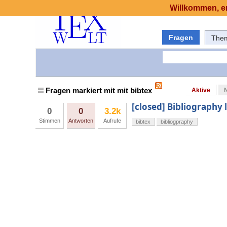
Willkommen, er
Fragen
The
Fragen markiert mit mit bibtex
Aktive
[closed] Bibliography l
0
0
3.2k
Stimmen
Antworten
Aufrufe
bibtex
bibliogpraphy