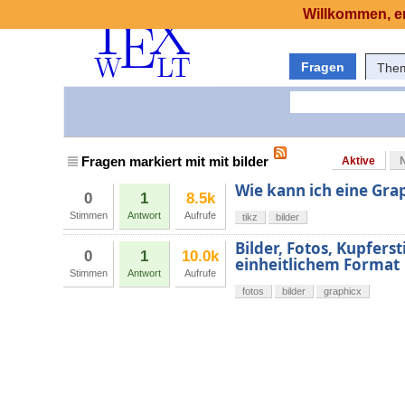
Willkommen, er
Fragen
The
Fragen markiert mit mit bilder
Aktive
Wie kann ich eine Gra
0
1
8.5k
Stimmen
Antwort
Aufrufe
tikz
bilder
Bilder, Fotos, Kupfers
0
1
10.0k
einheitlichem Format
Stimmen
Antwort
Aufrufe
fotos
bilder
graphicx