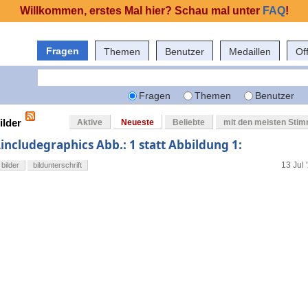
Willkommen, erstes Mal hier? Schau mal unter
FAQ
!
Fragen
Themen
Benutzer
Medaillen
Of
Fragen
Themen
Benutzer
ilder
Aktive
Neueste
Beliebte
mit den meisten Sti
\includegraphics Abb.: 1 statt Abbildung 1:
13 Jul 
bilder
bildunterschrift