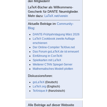
den Mitgliedern!
LaTeX-Bücher als Willkommens-
Geschenk für DANTE Neumitglieder.
Mehr dazu:
LaTeX.net/verein
Aktuelle Beiträge im
Community-
Blog
:
DANTE-Frühjahrstagung März 2026
LaTeX Cookbook zweite Auflage
erschienen
Der Online-Compiler TeXlive.net
Das Forum goLaTeX.de ist erneuert
Einführung in ConTeXt
Spielkarten mit LaTeX
Weiterer CTAN Spiegel-Server
Mathematisches Modell plotten
Diskussionsforen:
goLaTeX
(Deutsch)
LaTeX.org
(Englisch)
TeXnique.fr
(französisch)
Alle Beiträge auf dieser Webseite