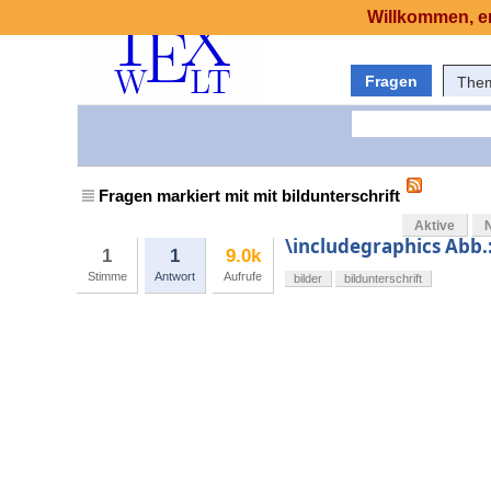
Willkommen, er
Fragen
The
Fragen markiert mit mit bildunterschrift
Aktive
\includegraphics Abb.:
1
1
9.0k
Stimme
Antwort
Aufrufe
bilder
bildunterschrift