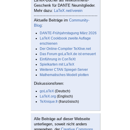
LaTeX-Bücher als Willkommens-
Geschenk für DANTE Neumitglieder.
Mehr dazu:
LaTeX.net/verein
Aktuelle Beiträge im
Community-
Blog
:
DANTE-Frühjahrstagung März 2026
LaTeX Cookbook zweite Auflage
erschienen
Der Online-Compiler TeXlive.net
Das Forum goLaTeX.de ist erneuert
Einführung in ConTeXt
Spielkarten mit LaTeX
Weiterer CTAN Spiegel-Server
Mathematisches Modell plotten
Diskussionsforen:
goLaTeX
(Deutsch)
LaTeX.org
(Englisch)
TeXnique.fr
(französisch)
Alle Beiträge auf dieser Webseite
unterliegen, soweit nicht anders
angegeben, der
Creative Commons