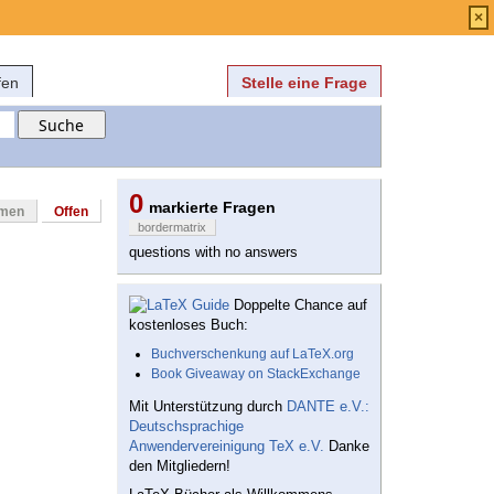
Anmelden
über
FAQ
×
fen
Stelle eine Frage
0
markierte Fragen
mmen
Offen
bordermatrix
questions with no answers
Doppelte Chance auf
kostenloses Buch:
Buchverschenkung auf LaTeX.org
Book Giveaway on StackExchange
Mit Unterstützung durch
DANTE e.V.:
Deutschsprachige
Anwendervereinigung TeX e.V.
Danke
den Mitgliedern!