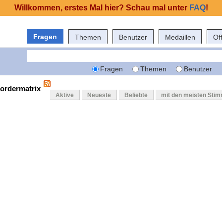
Willkommen, erstes Mal hier? Schau mal unter
FAQ
!
Fragen
Themen
Benutzer
Medaillen
Of
Fragen
Themen
Benutzer
bordermatrix
Aktive
Neueste
Beliebte
mit den meisten Sti