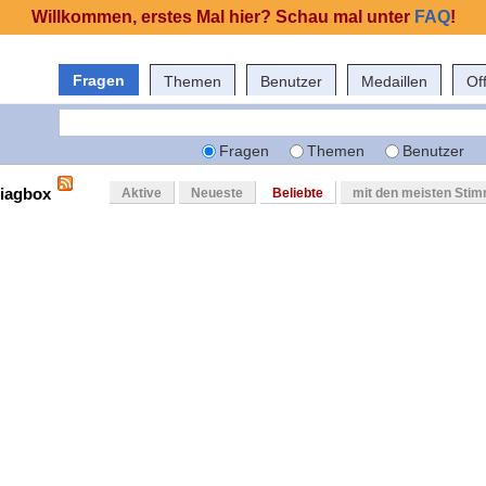
Willkommen, erstes Mal hier? Schau mal unter
FAQ
!
Fragen
Themen
Benutzer
Medaillen
Of
Fragen
Themen
Benutzer
diagbox
Aktive
Neueste
Beliebte
mit den meisten Sti