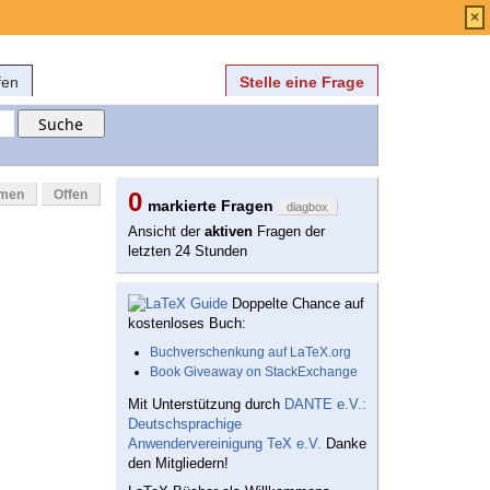
Anmelden
über
FAQ
×
fen
Stelle eine Frage
mmen
Offen
0
markierte Fragen
diagbox
Ansicht der
aktiven
Fragen der
letzten 24 Stunden
Doppelte Chance auf
kostenloses Buch:
Buchverschenkung auf LaTeX.org
Book Giveaway on StackExchange
Mit Unterstützung durch
DANTE e.V.:
Deutschsprachige
Anwendervereinigung TeX e.V.
Danke
den Mitgliedern!