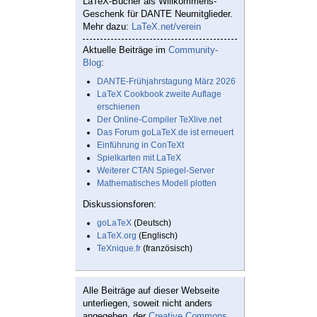
LaTeX-Bücher als Willkommens-
Geschenk für DANTE Neumitglieder.
Mehr dazu:
LaTeX.net/verein
Aktuelle Beiträge im
Community-
Blog
:
DANTE-Frühjahrstagung März 2026
LaTeX Cookbook zweite Auflage
erschienen
Der Online-Compiler TeXlive.net
Das Forum goLaTeX.de ist erneuert
Einführung in ConTeXt
Spielkarten mit LaTeX
Weiterer CTAN Spiegel-Server
Mathematisches Modell plotten
Diskussionsforen:
goLaTeX
(Deutsch)
LaTeX.org
(Englisch)
TeXnique.fr
(französisch)
Alle Beiträge auf dieser Webseite
unterliegen, soweit nicht anders
angegeben, der
Creative Commons