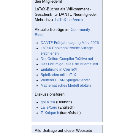
den Mitgliedern!
LaTeX-Bücher als Willkommens-
Geschenk für DANTE Neumitglieder.
Mehr dazu:
LaTeX.net/verein
Aktuelle Beiträge im
Community-
Blog
:
DANTE-Frühjahrstagung März 2026
LaTeX Cookbook zweite Auflage
erschienen
Der Online-Compiler TeXlive.net
Das Forum goLaTeX.de ist erneuert
Einführung in ConTeXt
Spielkarten mit LaTeX
Weiterer CTAN Spiegel-Server
Mathematisches Modell plotten
Diskussionsforen:
goLaTeX
(Deutsch)
LaTeX.org
(Englisch)
TeXnique.fr
(französisch)
Alle Beiträge auf dieser Webseite