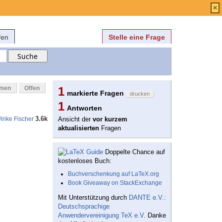
Anmelden
über
FAQ
×
fen
Stelle eine Frage
mmen
Offen
1
markierte Fragen
drucken
1
Antworten
3.6k
lrike Fischer
Ansicht der
vor kurzem
aktualisierten
Fragen
Doppelte Chance auf
kostenloses Buch:
Buchverschenkung auf LaTeX.org
Book Giveaway on StackExchange
Mit Unterstützung durch
DANTE e.V.:
Deutschsprachige
Anwendervereinigung TeX e.V.
Danke