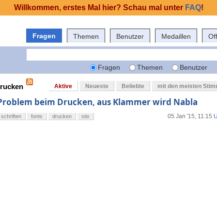
Willkommen, erstes Mal hier? Schau mal unter
FAQ
!
Fragen
Themen
Benutzer
Medaillen
Of
Fragen
Themen
Benutzer
drucken
Aktive
Neueste
Beliebte
mit den meisten Sti
Problem beim Drucken, aus Klammer wird Nabla
05 Jan '15, 11:15
U
schriften
fonts
drucken
stix