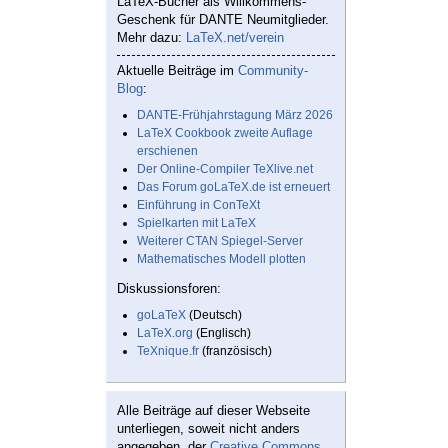
LaTeX-Bücher als Willkommens-
Geschenk für DANTE Neumitglieder.
Mehr dazu:
LaTeX.net/verein
Aktuelle Beiträge im
Community-
Blog
:
DANTE-Frühjahrstagung März 2026
LaTeX Cookbook zweite Auflage
erschienen
Der Online-Compiler TeXlive.net
Das Forum goLaTeX.de ist erneuert
Einführung in ConTeXt
Spielkarten mit LaTeX
Weiterer CTAN Spiegel-Server
Mathematisches Modell plotten
Diskussionsforen:
goLaTeX
(Deutsch)
LaTeX.org
(Englisch)
TeXnique.fr
(französisch)
Alle Beiträge auf dieser Webseite
unterliegen, soweit nicht anders
angegeben, der
Creative Commons