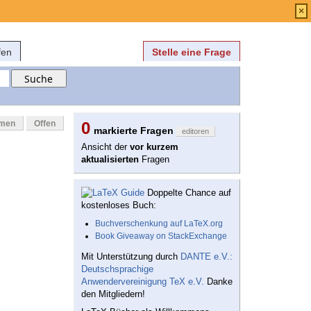
Anmelden
über
FAQ
×
fen
Stelle eine Frage
mmen
Offen
0
markierte Fragen
editoren
Ansicht der
vor kurzem
aktualisierten
Fragen
Doppelte Chance auf
kostenloses Buch:
Buchverschenkung auf LaTeX.org
Book Giveaway on StackExchange
Mit Unterstützung durch
DANTE e.V.:
Deutschsprachige
Anwendervereinigung TeX e.V.
Danke
den Mitgliedern!