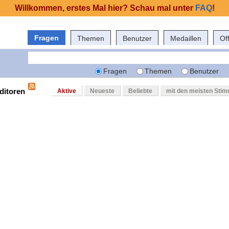
Willkommen, erstes Mal hier? Schau mal unter
FAQ
!
Fragen
Themen
Benutzer
Medaillen
Of
Fragen
Themen
Benutzer
ditoren
Aktive
Neueste
Beliebte
mit den meisten Sti