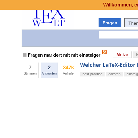
Willkommen, er
Fragen
The
Fragen markiert mit mit einsteiger
Aktive
Welcher LaTeX-Editor 
7
2
347k
Stimmen
Antworten
Aufrufe
best-practice
editoren
einstei