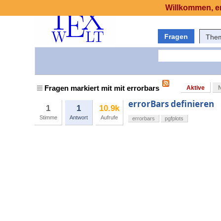
Willkommen, er
Fragen
The
Fragen markiert mit mit errorbars
Aktive
errorBars definieren
1
1
10.9k
Stimme
Antwort
Aufrufe
errorbars
pgfplots