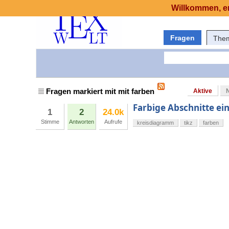
Willkommen, er
Fragen
The
Fragen markiert mit mit farben
Aktive
Farbige Abschnitte ei
1
2
24.0k
Stimme
Antworten
Aufrufe
kreisdiagramm
tikz
farben