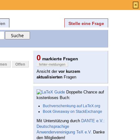
Anmelden
über
FAQ
×
fen
Stelle eine Frage
0
markierte Fragen
mmen
Offen
fehler-meldungen
Ansicht der
vor kurzem
aktualisierten
Fragen
Doppelte Chance auf
kostenloses Buch:
Buchverschenkung auf LaTeX.org
Book Giveaway on StackExchange
Mit Unterstützung durch
DANTE e.V.:
Deutschsprachige
Anwendervereinigung TeX e.V.
Danke
den Mitgliedern!