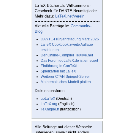
LaTeX-Bücher als Willkommens-
Geschenk für DANTE Neumitglieder.
Mehr dazu:
LaTeX.net/verein
Aktuelle Beiträge im
Community-
Blog
:
DANTE-Frühjahrstagung März 2026
LaTeX Cookbook zweite Auflage
erschienen
Der Online-Compiler TeXlive.net
Das Forum goLaTeX.de ist erneuert
Einführung in ConTeXt
Spielkarten mit LaTeX
Weiterer CTAN Spiegel-Server
Mathematisches Modell plotten
Diskussionsforen:
goLaTeX
(Deutsch)
LaTeX.org
(Englisch)
TeXnique.fr
(französisch)
Alle Beiträge auf dieser Webseite
unterliegen, soweit nicht anders