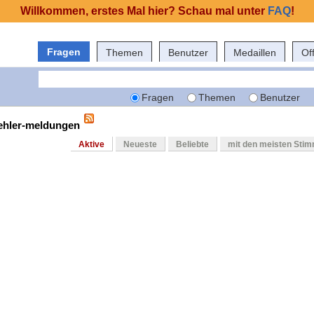
Willkommen, erstes Mal hier? Schau mal unter
FAQ
!
Fragen
Themen
Benutzer
Medaillen
Of
Fragen
Themen
Benutzer
fehler-meldungen
Aktive
Neueste
Beliebte
mit den meisten Sti