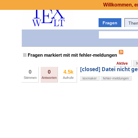
Willkommen, er
Fragen
The
Fragen markiert mit mit fehler-meldungen
Aktive
[closed] Datei nicht 
0
0
4.5k
Stimmen
Antworten
Aufrufe
texmaker
fehler-meldungen