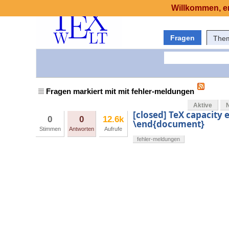
Willkommen, er
Fragen
The
Fragen markiert mit mit fehler-meldungen
Aktive
[closed] TeX capacity 
0
0
12.6k
\end{document}
Stimmen
Antworten
Aufrufe
fehler-meldungen