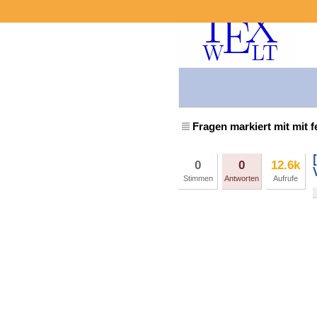
Fragen markiert mit mit 
0
0
12.6k
Stimmen
Antworten
Aufrufe