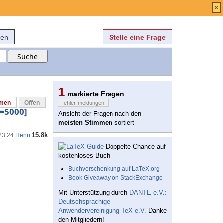
Anmelden
über
FAQ
×
fen
Stelle eine Frage
1
markierte Fragen
mmen
Offen
fehler-meldungen
e=5000]
Ansicht der Fragen nach den
meisten Stimmen
sortiert
15.8k
 23:24
Henri
Doppelte Chance auf
kostenloses Buch:
Buchverschenkung auf LaTeX.org
Book Giveaway on StackExchange
Mit Unterstützung durch
DANTE e.V.:
Deutschsprachige
Anwendervereinigung TeX e.V.
Danke
den Mitgliedern!