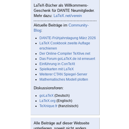
LaTeX-Bücher als Willkommens-
Geschenk für DANTE Neumitglieder.
Mehr dazu:
LaTeX.net/verein
Aktuelle Beiträge im
Community-
Blog
:
DANTE-Frühjahrstagung März 2026
LaTeX Cookbook zweite Auflage
erschienen
Der Online-Compiler TeXlive.net
Das Forum goLaTeX.de ist erneuert
Einführung in ConTeXt
Spielkarten mit LaTeX
Weiterer CTAN Spiegel-Server
Mathematisches Modell plotten
Diskussionsforen:
goLaTeX
(Deutsch)
LaTeX.org
(Englisch)
TeXnique.fr
(französisch)
Alle Beiträge auf dieser Webseite
unterliegen, soweit nicht anders