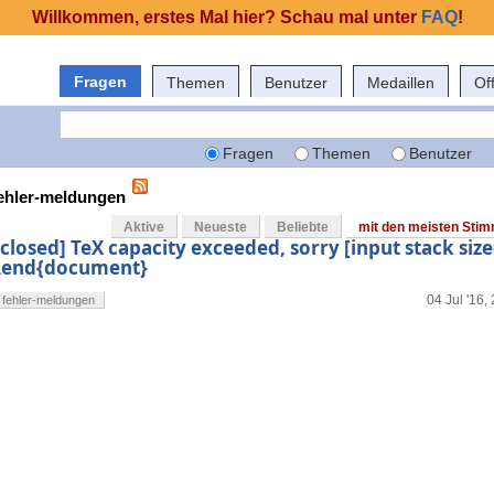
Willkommen, erstes Mal hier? Schau mal unter
FAQ
!
Fragen
Themen
Benutzer
Medaillen
Of
Fragen
Themen
Benutzer
fehler-meldungen
Aktive
Neueste
Beliebte
mit den meisten Sti
[closed] TeX capacity exceeded, sorry [input stack siz
\end{document}
04 Jul '16,
fehler-meldungen