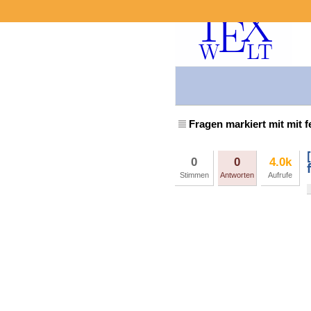
Fragen markiert mit mit 
0
0
4.0k
Stimmen
Antworten
Aufrufe