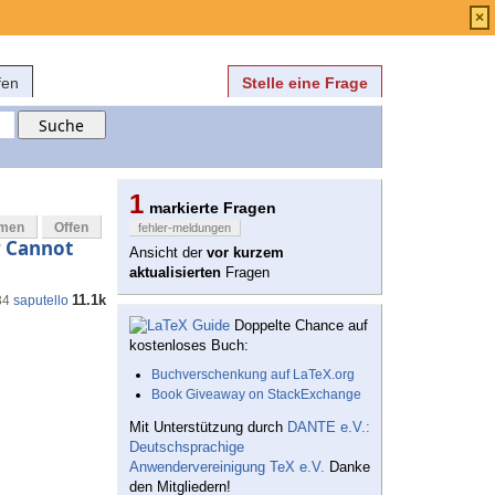
Anmelden
über
FAQ
×
fen
Stelle eine Frage
1
markierte Fragen
mmen
Offen
fehler-meldungen
r Cannot
Ansicht der
vor kurzem
aktualisierten
Fragen
11.1k
34
saputello
Doppelte Chance auf
kostenloses Buch:
Buchverschenkung auf LaTeX.org
Book Giveaway on StackExchange
Mit Unterstützung durch
DANTE e.V.:
Deutschsprachige
Anwendervereinigung TeX e.V.
Danke
den Mitgliedern!