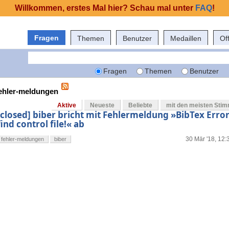
Willkommen, erstes Mal hier? Schau mal unter
FAQ
!
Fragen
Themen
Benutzer
Medaillen
Of
Fragen
Themen
Benutzer
fehler-meldungen
Aktive
Neueste
Beliebte
mit den meisten Sti
[closed] biber bricht mit Fehlermeldung »BibTex Erro
find control file!« ab
30 Mär '18, 12:
fehler-meldungen
biber