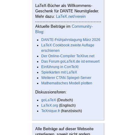
LaTeX-Bücher als Willkommens-
Geschenk für DANTE Neumitglieder.
Mehr dazu:
LaTeX.net/verein
Aktuelle Beiträge im
Community-
Blog
:
DANTE-Frühjahrstagung März 2026
LaTeX Cookbook zweite Auflage
erschienen
Der Online-Compiler TeXlive.net
Das Forum goLaTeX.de ist erneuert
Einführung in ConTeXt
Spielkarten mit LaTeX
Weiterer CTAN Spiegel-Server
Mathematisches Modell plotten
Diskussionsforen:
goLaTeX
(Deutsch)
LaTeX.org
(Englisch)
TeXnique.fr
(französisch)
Alle Beiträge auf dieser Webseite
unterliegen, soweit nicht anders