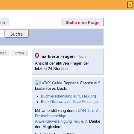
Anmelden
über
FAQ
×
fen
Stelle eine Frage
mmen
Offen
0
markierte Fragen
figure
Ansicht der
aktiven
Fragen der
letzten 24 Stunden
Doppelte Chance auf
kostenloses Buch:
Buchverschenkung auf LaTeX.org
Book Giveaway on StackExchange
Mit Unterstützung durch
DANTE e.V.:
Deutschsprachige
Anwendervereinigung TeX e.V.
Danke
den Mitgliedern!