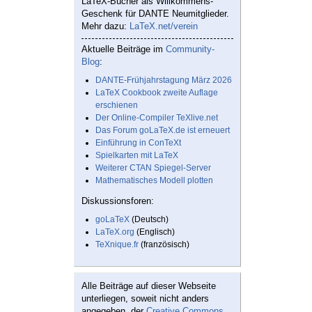
LaTeX-Bücher als Willkommens-
Geschenk für DANTE Neumitglieder.
Mehr dazu:
LaTeX.net/verein
Aktuelle Beiträge im
Community-
Blog
:
DANTE-Frühjahrstagung März 2026
LaTeX Cookbook zweite Auflage
erschienen
Der Online-Compiler TeXlive.net
Das Forum goLaTeX.de ist erneuert
Einführung in ConTeXt
Spielkarten mit LaTeX
Weiterer CTAN Spiegel-Server
Mathematisches Modell plotten
Diskussionsforen:
goLaTeX
(Deutsch)
LaTeX.org
(Englisch)
TeXnique.fr
(französisch)
Alle Beiträge auf dieser Webseite
unterliegen, soweit nicht anders
angegeben, der
Creative Commons