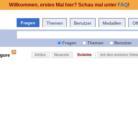
Willkommen, erstes Mal hier? Schau mal unter
FAQ
!
Fragen
Themen
Benutzer
Medaillen
Of
Fragen
Themen
Benutzer
igure
Aktive
Neueste
Beliebte
mit den meisten Sti