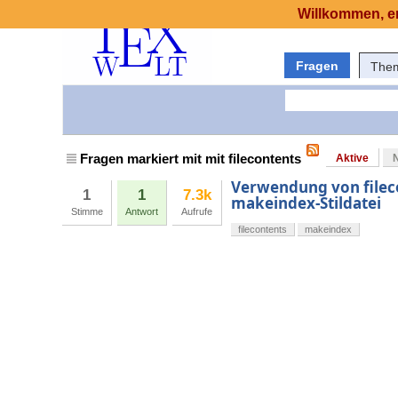
Willkommen, er
Fragen
The
Fragen markiert mit mit filecontents
Aktive
Verwendung von fileco
1
1
7.3k
makeindex-Stildatei
Stimme
Antwort
Aufrufe
filecontents
makeindex