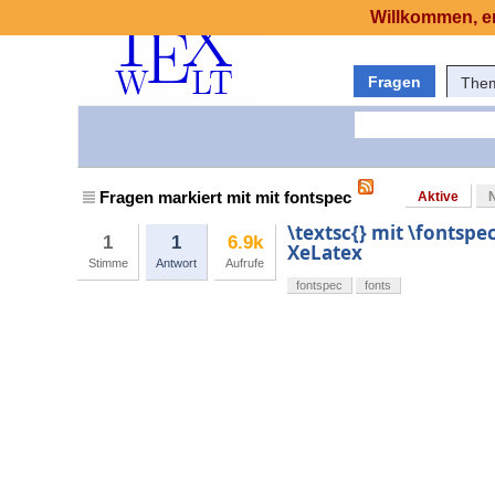
Willkommen, er
Fragen
The
Fragen markiert mit mit fontspec
Aktive
\textsc{} mit \fontsp
1
1
6.9k
XeLatex
Stimme
Antwort
Aufrufe
fontspec
fonts