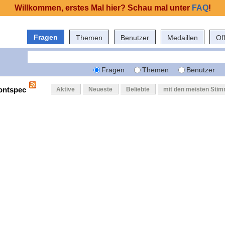
Willkommen, erstes Mal hier? Schau mal unter
FAQ
!
Fragen
Themen
Benutzer
Medaillen
Of
Fragen
Themen
Benutzer
fontspec
Aktive
Neueste
Beliebte
mit den meisten Sti