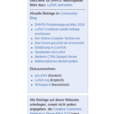
Geschenk für DANTE Neumitglieder.
Mehr dazu:
LaTeX.net/verein
Aktuelle Beiträge im
Community-
Blog
:
DANTE-Frühjahrstagung März 2026
LaTeX Cookbook zweite Auflage
erschienen
Der Online-Compiler TeXlive.net
Das Forum goLaTeX.de ist erneuert
Einführung in ConTeXt
Spielkarten mit LaTeX
Weiterer CTAN Spiegel-Server
Mathematisches Modell plotten
Diskussionsforen:
goLaTeX
(Deutsch)
LaTeX.org
(Englisch)
TeXnique.fr
(französisch)
Alle Beiträge auf dieser Webseite
unterliegen, soweit nicht anders
angegeben, der
Creative Commons
Attribution Share-Alike 3.0
Lizenz