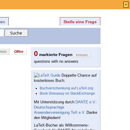
Anmelden
über
FAQ
×
fen
Stelle eine Frage
mmen
Offen
0
markierte Fragen
fontspec
questions with no answers
Doppelte Chance auf
kostenloses Buch:
Buchverschenkung auf LaTeX.org
Book Giveaway on StackExchange
Mit Unterstützung durch
DANTE e.V.:
Deutschsprachige
Anwendervereinigung TeX e.V.
Danke
den Mitgliedern!
LaTeX-Bücher als Willkommens-