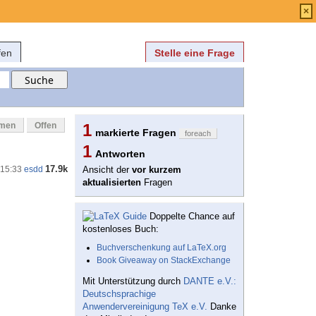
Anmelden
über
FAQ
×
fen
Stelle eine Frage
mmen
Offen
1
markierte Fragen
foreach
1
Antworten
17.9k
 15:33
esdd
Ansicht der
vor kurzem
aktualisierten
Fragen
Doppelte Chance auf
kostenloses Buch:
Buchverschenkung auf LaTeX.org
Book Giveaway on StackExchange
Mit Unterstützung durch
DANTE e.V.:
Deutschsprachige
Anwendervereinigung TeX e.V.
Danke