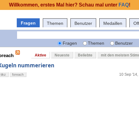
Willkommen, erstes Mal hier? Schau mal unter
FAQ
!
Fragen
Themen
Benutzer
Medaillen
Of
Fragen
Themen
Benutzer
foreach
Aktive
Neueste
Beliebte
mit den meisten Sti
Kugeln nummerieren
10 Sep '14,
tikz
foreach