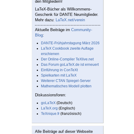
den Mitgliedern!
LaTeX-Bücher als Willkommens-
Geschenk für DANTE Neumitglieder.
Mehr dazu:
LaTeX.net/verein
Aktuelle Beiträge im
Community-
Blog
:
DANTE-Frühjahrstagung März 2026
LaTeX Cookbook zweite Auflage
erschienen
Der Online-Compiler TeXlive.net
Das Forum goLaTeX.de ist erneuert
Einführung in ConTeXt
Spielkarten mit LaTeX
Weiterer CTAN Spiegel-Server
Mathematisches Modell plotten
Diskussionsforen:
goLaTeX
(Deutsch)
LaTeX.org
(Englisch)
TeXnique.fr
(französisch)
Alle Beiträge auf dieser Webseite