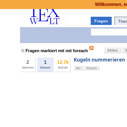
Willkommen, er
Fragen
The
Fragen markiert mit mit foreach
Aktive
Kugeln nummerieren
2
1
12.7k
Stimmen
Antwort
Aufrufe
tikz
foreach