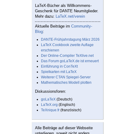
LaTeX-Bücher als Willkommens-
Geschenk für DANTE Neumitglieder.
Mehr dazu:
LaTeX.net/verein
Aktuelle Beiträge im
Community-
Blog
:
DANTE-Frühjahrstagung März 2026
LaTeX Cookbook zweite Auflage
erschienen
Der Online-Compiler TeXlive.net
Das Forum goLaTeX.de ist erneuert
Einführung in ConTeXt
Spielkarten mit LaTeX
Weiterer CTAN Spiegel-Server
Mathematisches Modell plotten
Diskussionsforen:
goLaTeX
(Deutsch)
LaTeX.org
(Englisch)
TeXnique.fr
(französisch)
Alle Beiträge auf dieser Webseite
unterliegen, soweit nicht anders