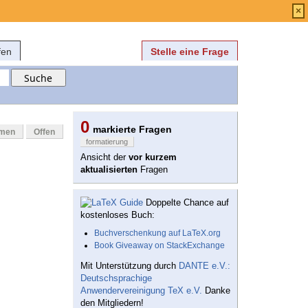
Anmelden
über
FAQ
×
fen
Stelle eine Frage
0
markierte Fragen
mmen
Offen
formatierung
Ansicht der
vor kurzem
aktualisierten
Fragen
Doppelte Chance auf
kostenloses Buch:
Buchverschenkung auf LaTeX.org
Book Giveaway on StackExchange
Mit Unterstützung durch
DANTE e.V.:
Deutschsprachige
Anwendervereinigung TeX e.V.
Danke
den Mitgliedern!