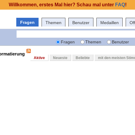
Willkommen, erstes Mal hier? Schau mal unter
FAQ
!
Fragen
Themen
Benutzer
Medaillen
Of
Fragen
Themen
Benutzer
formatierung
Aktive
Neueste
Beliebte
mit den meisten Sti